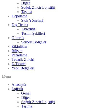
Diğer
Soğuk Zincir Lojistiği
Taşıma
Depolama
Stok Yönetimi
Dış Ticaret
Akreditif
Teslim Şekilleri
Gümrük
Serbest Bölgeler
Etkinlikler
Bilişim
Pazarlama
Tedarik Zinciri
E-Ticaret
Yetki Belgeleri
Menu
Anasayfa
Lojistik
Genel
Diğer
Soğuk Zincir Lojistiği
Taşıma