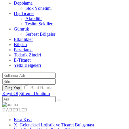
Depolama
Stok Yönetimi
Dış Ticaret
Akreditif
Teslim Şekilleri
Gümrük
Serbest Bölgeler
Etkinlikler
Bilişim
Pazarlama
Tedarik Zinciri
E-Ticaret
Yetki Belgeleri
Beni Hatırla
Giriş Yap
Kayıt Ol
Şifremi Unuttum
HABERLER
Kısa Kısa
X. Geleneksel Lojistik ve Ticaret Buluşması