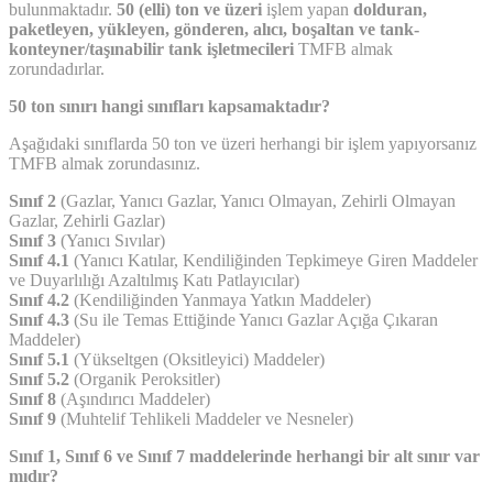
bulunmaktadır.
50 (elli) ton ve üzeri
işlem yapan
dolduran,
paketleyen, yükleyen, gönderen, alıcı, boşaltan ve tank-
konteyner/taşınabilir tank işletmecileri
TMFB almak
zorundadırlar.
50 ton sınırı hangi sınıfları kapsamaktadır?
Aşağıdaki sınıflarda 50 ton ve üzeri herhangi bir işlem yapıyorsanız
TMFB almak zorundasınız.
Sınıf 2
(Gazlar, Yanıcı Gazlar, Yanıcı Olmayan, Zehirli Olmayan
Gazlar, Zehirli Gazlar)
Sınıf 3
(Yanıcı Sıvılar)
Sınıf 4.1
(Yanıcı Katılar, Kendiliğinden Tepkimeye Giren Maddeler
ve Duyarlılığı Azaltılmış Katı Patlayıcılar)
Sınıf 4.2
(Kendiliğinden Yanmaya Yatkın Maddeler)
Sınıf 4.3
(Su ile Temas Ettiğinde Yanıcı Gazlar Açığa Çıkaran
Maddeler)
Sınıf 5.1
(Yükseltgen (Oksitleyici) Maddeler)
Sınıf 5.2
(Organik Peroksitler)
Sınıf 8
(Aşındırıcı Maddeler)
Sınıf 9
(Muhtelif Tehlikeli Maddeler ve Nesneler)
Sınıf 1, Sınıf 6 ve Sınıf 7 maddelerinde herhangi bir alt sınır var
mıdır?