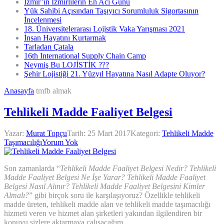
İzmir’in İzmirlilerin En Acı Günü
Yük Sahibi Açısından Taşıyıcı Sorumluluk Sigortasının
İncelenmesi
18. Üniversitelerarası Lojistik Vaka Yarışması 2021
İnsan Hayatını Kurtarmak
Tarladan Çatala
16th International Supply Chain Camp
Neymiş Bu LOJİSTİK ???
Şehir Lojistiği 21. Yüzyıl Hayatına Nasıl Adapte Oluyor?
Anasayfa
tmfb almak
Tehlikeli Madde Faaliyet Belgesi
Yazar:
Murat Topçu
Tarih:
25 Mart 2017
Kategori:
Tehlikeli Madde
Taşımacılığı
Yorum Yok
Son zamanlarda “
Tehlikeli Madde Faaliyet Belgesi Nedir? Tehlikeli
Madde Faaliyet Belgesi Ne İşe Yarar? Tehlikeli Madde Faaliyet
Belgesi Nasıl Alınır? Tehlikeli Madde Faaliyet Belgesini Kimler
Almalı?
” gibi birçok soru ile karşılaşıyoruz? Özellikle tehlikeli
madde üreten, tehlikeli madde alan ve tehlikeli madde taşımacılığı
hizmeti veren ve hizmet alan şirketleri yakından ilgilendiren bir
konuyu sizlere aktarmaya çalışacağım.