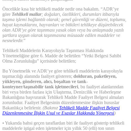
Öncelikle kısa bir tehlikeli madde nedir ona bakalım. “ADR’ye
göre
Tehlikeli mallar
; doğaları, özellikleri, durumları itibarıyla
taşıma işlemi bağlantılı olarak; genel güvenliği ve düzeni, toplumu,
hayat kaynaklarını, hayvanları ve bitkileri tehlikeye düşürebilecek
olan ADR’ye göre taşınması yasak olan veya bu anlaşmada yazılı
şartlara uygun olarak taşınmasına müsaade edilen maddeler ve
nesnelerdir.
”
Tehlikeli Maddelerin Karayoluyla Taşınması Hakkında
Yönetmeliğine göre 6. Madde de belirtilen “Yetki Belgesi Sahibi
Olma Zorunluluğu” içerisinde belirtilen;
Bu Yönetmelik ve ADR’ye göre tehlikeli maddelerin karayoluyla
taşımacılığı alanında faaliyet gösteren;
dolduran, paketleyen,
yükleyen, gönderen, alıcı, boşaltan ve tank-
konteyner/taşınabilir tank işletmecileri
, bu faaliyet alanlarından
biri veya birden fazlası için Ulaştırma, Denizcilik ve Haberleşme
Bakanlığına başvurarak Tehlikeli Madde Faaliyet Belgesi almaları
zorunludur. Faaliyet Belgesinin düzenlenmesine ilişkin hususlar
Bakanlıkça belirlenir.
(Bakınız
Tehlikeli Madde Faaliyet Belgesi
Düzenlenmesine İlişkin Usul ve Esaslar Hakkında Yönergesi
)
• Yukarıda bahsi geçen taraflardan biri ile faaliyet gösterip tehlikeli
maddelerle iştigal eden işletmeler için yıllık 50 (elli) ton sınırı