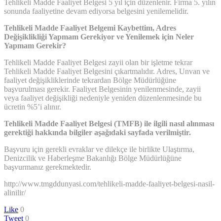
Tehlikeli Madde Faaliyet Belgesi 5 yıl için düzenlenir. Firma 5. yılın
sonunda faaliyetine devam ediyorsa belgesini yenilemelidir.
Tehlikeli Madde Faaliyet Belgemi Kaybettim, Adres
Değişiklikliği Yapmam Gerekiyor ve Yenilemek için Neler
Yapmam Gerekir?
Tehlikeli Madde Faaliyet Belgesi zayii olan bir işletme tekrar
Tehlikeli Madde Faaliyet Belgesini çıkartmalıdır. Adres, Unvan ve
faaliyet değişikliklerinde tekrardan Bölge Müdürlüğüne
başvurulması gerekir. Faaliyet Belgesinin yenilenmesinde, zayii
veya faaliyet değişikliği nedeniyle yeniden düzenlenmesinde bu
ücretin %5’i alınır.
Tehlikeli Madde Faaliyet Belgesi (TMFB) ile ilgili nasıl alınması
gerektiği hakkında bilgiler aşağıdaki sayfada verilmiştir.
Başvuru için gerekli evraklar ve dilekçe ile birlikte Ulaştırma,
Denizcilik ve Haberleşme Bakanlığı Bölge Müdürlüğüne
başvurmanız gerekmektedir.
http://www.tmgddunyasi.com/tehlikeli-madde-faaliyet-belgesi-nasil-
alinilir/
Like
0
Tweet
0