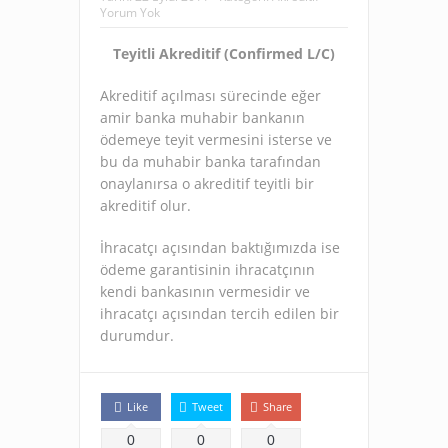
Yorum Yok
Teyitli Akreditif (Confirmed L/C)
Akreditif açılması sürecinde eğer
amir banka muhabir bankanın
ödemeye teyit vermesini isterse ve
bu da muhabir banka tarafından
onaylanırsa o akreditif teyitli bir
akreditif olur.
İhracatçı açısından baktığımızda ise
ödeme garantisinin ihracatçının
kendi bankasının vermesidir ve
ihracatçı açısından tercih edilen bir
durumdur.
Like
Tweet
Share
0
0
0