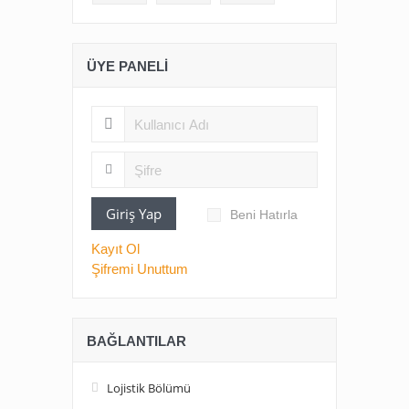
ÜYE PANELI
Giriş Yap
Beni Hatırla
Kayıt Ol
Şifremi Unuttum
BAĞLANTILAR
Lojistik Bölümü