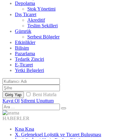
Depolama
Stok Yönetimi
Dış Ticaret
Akreditif
Teslim Şekilleri
Gümrük
Serbest Bölgeler
Etkinlikler
Bilişim
Pazarlama
Tedarik Zinciri
E-Ticaret
Yetki Belgeleri
Beni Hatırla
Giriş Yap
Kayıt Ol
Şifremi Unuttum
HABERLER
Kısa Kısa
X. Geleneksel Lojistik ve Ticaret Buluşması