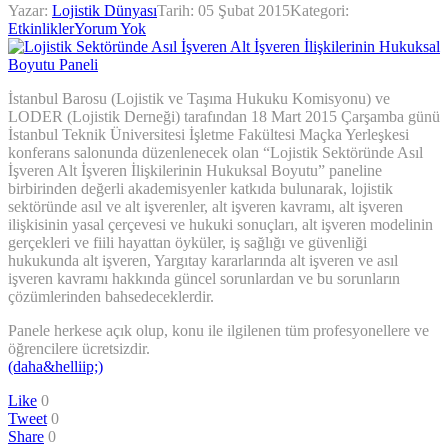
Yazar:
Lojistik Dünyası
Tarih:
05 Şubat 2015
Kategori:
Etkinlikler
Yorum Yok
İstanbul Barosu (Lojistik ve Taşıma Hukuku Komisyonu) ve
LODER (Lojistik Derneği) tarafından 18 Mart 2015 Çarşamba günü
İstanbul Teknik Üniversitesi İşletme Fakültesi Maçka Yerleşkesi
konferans salonunda düzenlenecek olan “Lojistik Sektöründe Asıl
İşveren Alt İşveren İlişkilerinin Hukuksal Boyutu” paneline
birbirinden değerli akademisyenler katkıda bulunarak, lojistik
sektöründe asıl ve alt işverenler, alt işveren kavramı, alt işveren
ilişkisinin yasal çerçevesi ve hukuki sonuçları, alt işveren modelinin
gerçekleri ve fiili hayattan öyküler, iş sağlığı ve güvenliği
hukukunda alt işveren, Yargıtay kararlarında alt işveren ve asıl
işveren kavramı hakkında güncel sorunlardan ve bu sorunların
çözümlerinden bahsedeceklerdir.
Panele herkese açık olup, konu ile ilgilenen tüm profesyonellere ve
öğrencilere ücretsizdir.
(daha&helliip;)
Like
0
Tweet
0
Share
0