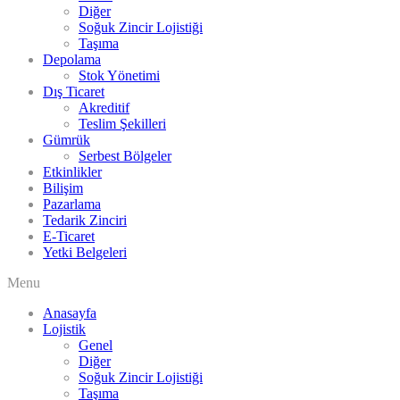
Diğer
Soğuk Zincir Lojistiği
Taşıma
Depolama
Stok Yönetimi
Dış Ticaret
Akreditif
Teslim Şekilleri
Gümrük
Serbest Bölgeler
Etkinlikler
Bilişim
Pazarlama
Tedarik Zinciri
E-Ticaret
Yetki Belgeleri
Menu
Anasayfa
Lojistik
Genel
Diğer
Soğuk Zincir Lojistiği
Taşıma