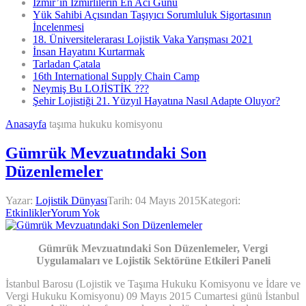
İzmir’in İzmirlilerin En Acı Günü
Yük Sahibi Açısından Taşıyıcı Sorumluluk Sigortasının
İncelenmesi
18. Üniversitelerarası Lojistik Vaka Yarışması 2021
İnsan Hayatını Kurtarmak
Tarladan Çatala
16th International Supply Chain Camp
Neymiş Bu LOJİSTİK ???
Şehir Lojistiği 21. Yüzyıl Hayatına Nasıl Adapte Oluyor?
Anasayfa
taşıma hukuku komisyonu
Gümrük Mevzuatındaki Son
Düzenlemeler
Yazar:
Lojistik Dünyası
Tarih:
04 Mayıs 2015
Kategori:
Etkinlikler
Yorum Yok
Gümrük Mevzuatındaki Son Düzenlemeler, Vergi
Uygulamaları ve Lojistik Sektörüne Etkileri Paneli
İstanbul Barosu (Lojistik ve Taşıma Hukuku Komisyonu ve İdare ve
Vergi Hukuku Komisyonu) 09 Mayıs 2015 Cumartesi günü İstanbul