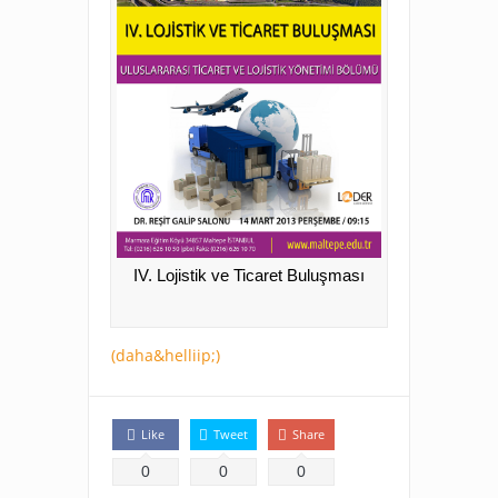
IV. Lojistik ve Ticaret Buluşması
(daha&helliip;)
Like
Tweet
Share
0
0
0