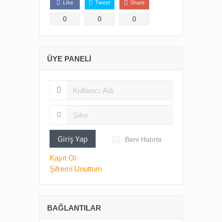
Like
Tweet
Share
0
0
0
ÜYE PANELI
Giriş Yap
Beni Hatırla
Kayıt Ol
Şifremi Unuttum
BAĞLANTILAR