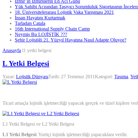
İzmir’in İzmirlilerin En Acı Günü
Yük Sahibi Açısından Taşıyıcı Sorumluluk Sigortasının İncele
18. Üniversitelerarası Lojistik Vaka Yarışması 2021
İnsan Hayatını Kurtarmak
Tarladan Çatala
16th International Supply Chain Camp
Neymiş Bu LOJİSTİK ???
Şehir Lojistiği 21. Yüzyıl Hayatına Nasıl Adapte Oluyor?
Anasayfa
l1 yetki belgesi
L Yetki Belgesi
Yazar:
Lojistik Dünyası
Tarih:
27 Temmuz 2011
Kategori:
Taşıma
,
Yet
Ticari amaçla lojistik işletmeciliği yapacak gerçek ve tüzel kişilere veri
L1 Yetki Belgesi ve L2 Yetki Belgesi
L1 Yetki Belgesi:
Yurtiçi lojistik işletmeciliği yapacaklara verilir.