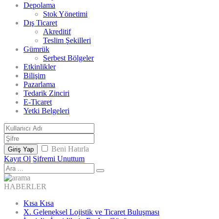
Depolama
Stok Yönetimi
Dış Ticaret
Akreditif
Teslim Şekilleri
Gümrük
Serbest Bölgeler
Etkinlikler
Bilişim
Pazarlama
Tedarik Zinciri
E-Ticaret
Yetki Belgeleri
Beni Hatırla
Giriş Yap
Kayıt Ol
Şifremi Unuttum
HABERLER
Kısa Kısa
X. Geleneksel Lojistik ve Ticaret Buluşması