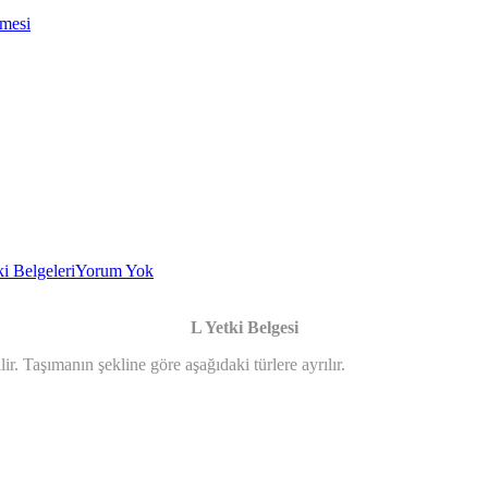
nmesi
ki Belgeleri
Yorum Yok
L Yetki Belgesi
lir. Taşımanın şekline göre aşağıdaki türlere ayrılır.