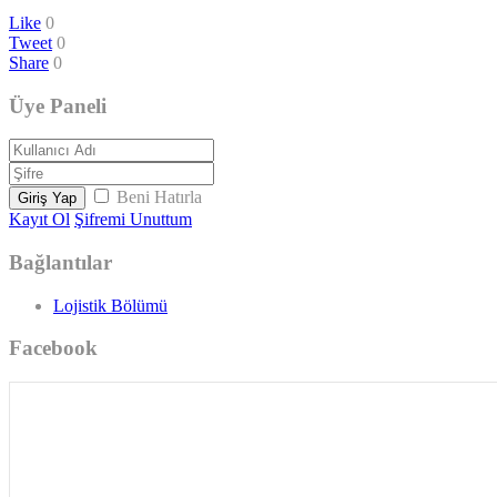
Like
0
Tweet
0
Share
0
Üye Paneli
Beni Hatırla
Giriş Yap
Kayıt Ol
Şifremi Unuttum
Bağlantılar
Lojistik Bölümü
Facebook