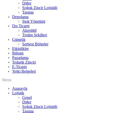
Diğer
Soğuk Zincir Lojistiği
Taşıma
Depolama
Stok Yönetimi
Dış Ticaret
Akreditif
Teslim Şekilleri
Gümrük
Serbest Bölgeler
Etkinlikler
Bilişim
Pazarlama
Tedarik Zinciri
E-Ticaret
Yetki Belgeleri
Menu
Anasayfa
Lojistik
Genel
Diğer
Soğuk Zincir Lojistiği
Taşıma