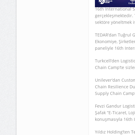
16th International 
gerçekleşmektedir. 
sektöre yöneltmek is
TEDAR’dan Tuğrul G
Ekonomiye, Şirketler
paneliyle 16th Inte
Turkcell’den Logist
Chain Camp’te sizler
Unilever’dan Custom
Chain Resilience Du
Supply Chain Camp’t
Fevzi Gandur Logist
Şafak “E-Ticaret, Lo
konuşmasıyla 16th I
Yıldız Holding’ten T