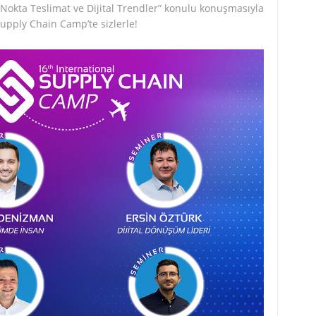
okta Teslimat ve Dijital Trendler” konulu konuşmasıyla
Supply Chain Camp’te sizlerle!