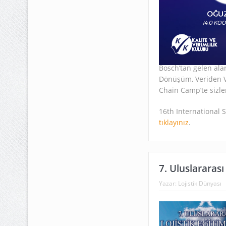
Bosch’tan gelen ala
Dönüşüm, Veriden V
Chain Camp’te sizler
16th International
tıklayınız
.
7. Uluslararası
Yazar:
Lojistik Dünyası