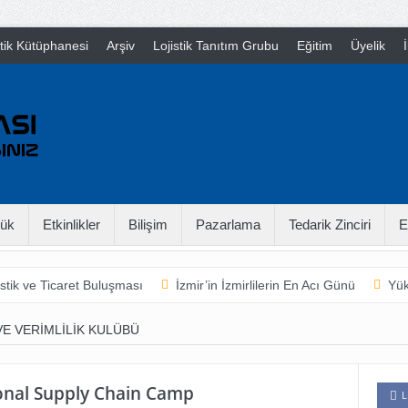
stik Kütüphanesi
Arşiv
Lojistik Tanıtım Grubu
Eğitim
Üyelik
İ
ük
Etkinlikler
Bilişim
Pazarlama
Tedarik Zinciri
E
stik ve Ticaret Buluşması
İzmir’in İzmirlilerin En Acı Günü
Yük
arladan Çatala
16th International Supply Chain Camp
Neymiş
VE VERIMLILIK KULÜBÜ
ional Supply Chain Camp
L