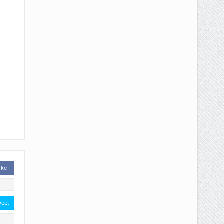
ike
0
weet
0