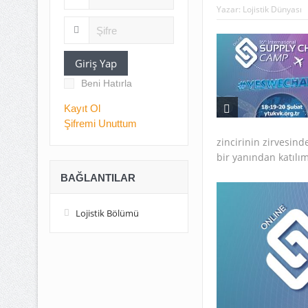
Yazar:
Lojistik Dünyası
Giriş Yap
Beni Hatırla
Kayıt Ol
Şifremi Unuttum
zincirinin zirvesind
bir yanından katılım
BAĞLANTILAR
Lojistik Bölümü