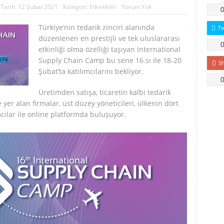
Tarih:
12 Şubat 2021
Kategori:
Etkinlikler
Yorum Yok
Türkiye’nin tedarik zinciri alanında
T
düzenlenen en prestijli ve tek uluslararası
etkinliği olma özelliği taşıyan International
Supply Chain Camp bu sene 16.sı ile 18-20
S
Şubat’ta katılımcılarını bekliyor.
Üretimden satışa, ticaretin kalbi tedarik
e yer alan firmalar, üst düzey yöneticileri, ülkenin dört
cılar ile online platformda buluşuyor.