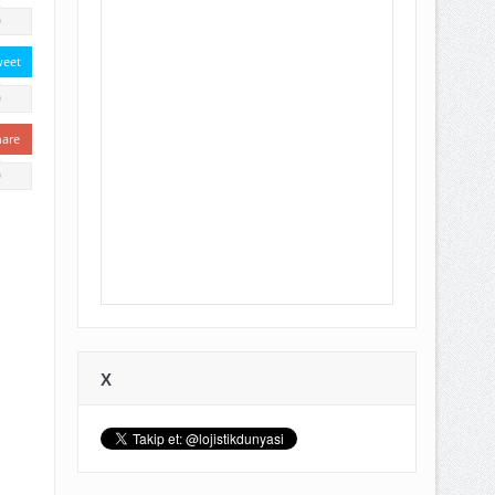
0
weet
0
hare
0
X