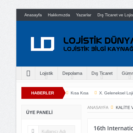
Anasayfa
Hakkımızda
Yazarlar
Dış Ticaret ve Loji
Lojistik
Depolama
Dış Ticaret
Gümr
HABERLER
Kısa Kısa
X. Geleneksel Loji
İnsan Hayatını Kurtarmak
T
ANASAYFA
KALITE 
ÜYE PANELI
16th Internat