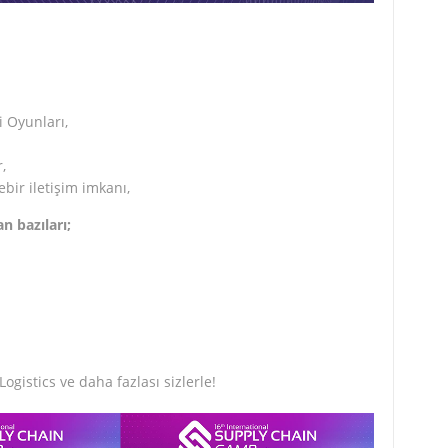
i Oyunları,
,
ebir iletişim imkanı,
n bazıları;
ogistics ve daha fazlası sizlerle!