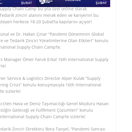
Supply Chain Camp bu yıla özel online olarak
Tedarik zinciri alanını merak eden ve kariyerini bu
teyen herkese 18-20 Şubat’ta kapılarını açıyor!
ünal ve Dr. Hakan Çınar “Pandemi Döneminin Global
e ve Tedarik Zinciri Yönetimlerine Olan Etkileri” konulu
rnational Supply Chain Camp’te.
ics Manager Ömer Faruk Erkal 16th International Supply
le!
er Service & Logistics Director Alper Kulak “Supply
ring Crisis” konulu konuşmasıyla 16th International
e sizlerle!
ics’ten Hava ve Deniz Taşımacılığı Genel Müdürü Hasan
jistiğin Geleceği ve Fulfilment Çözümleri” konulu
nternational Supply Chain Camp’te sizlerle!
edarik Zinciri Direktörü Bora Tanyel, “Pandemi Sonrası