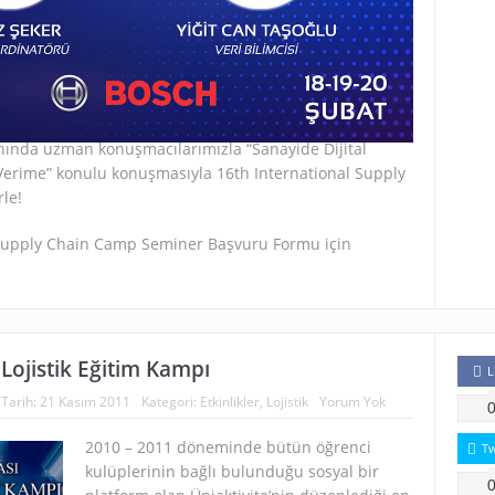
nında uzman konuşmacılarımızla “Sanayide Dijital
erime” konulu konuşmasıyla 16th International Supply
le!
 Supply Chain Camp Seminer Başvuru Formu için
 Lojistik Eğitim Kampı
L
Tarih:
21 Kasım 2011
Kategori:
Etkinlikler
,
Lojistik
Yorum Yok
2010 – 2011 döneminde bütün öğrenci
T
kulüplerinin bağlı bulunduğu sosyal bir