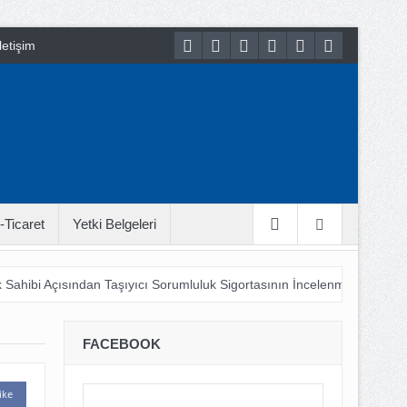
letişim
-Ticaret
Yetki Belgeleri
 Sahibi Açısından Taşıyıcı Sorumluluk Sigortasının İncelenmesi
18
 Bu LOJİSTİK ???
Şehir Lojistiği 21. Yüzyıl Hayatına Nasıl Adapt
FACEBOOK
ike