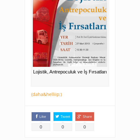
Lojistik, Antrepoculuk ve İş Fırsatları
(daha&helliip;)
Like
Tweet
Share
0
0
0