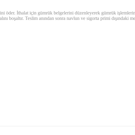
i öder. İthalat için gümrük belgelerini düzenleyerek gümrük işlemlerin
lını boşaltır. Teslim anından sonra navlun ve sigorta primi dışındaki me