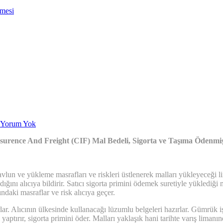
nmesi
Yorum Yok
nsurence And Freight (CIF) Mal Bedeli, Sigorta ve Taşıma Ödenmi
avlun ve yükleme masrafları ve riskleri üstlenerek malları yükleyeceği lim
dığını alıcıya bildirir. Satıcı sigorta primini ödemek suretiyle yüklediği
ndaki masraflar ve risk alıcıya geçer.
ar. Alıcının ülkesinde kullanacağı lüzumlu belgeleri hazırlar. Gümrük i
aptırır, sigorta primini öder. Malları yaklaşık hani tarihte varış limanın