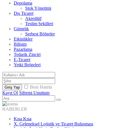
Depolama
Stok Yönetimi
Dış Ticaret
Akreditif
Teslim Şekilleri
Gümrük
Serbest Bölgeler
Etkinlikler
Bilişim
Pazarlama
Tedarik Zinciri
E-Ticaret
Yetki Belgeleri
Beni Hatırla
Giriş Yap
Kayıt Ol
Şifremi Unuttum
HABERLER
Kısa Kısa
X. Geleneksel Lojistik ve Ticaret Buluşması