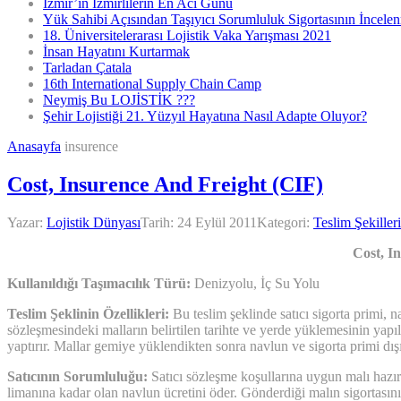
İzmir’in İzmirlilerin En Acı Günü
Yük Sahibi Açısından Taşıyıcı Sorumluluk Sigortasının İncele
18. Üniversitelerarası Lojistik Vaka Yarışması 2021
İnsan Hayatını Kurtarmak
Tarladan Çatala
16th International Supply Chain Camp
Neymiş Bu LOJİSTİK ???
Şehir Lojistiği 21. Yüzyıl Hayatına Nasıl Adapte Oluyor?
Anasayfa
insurence
Cost, Insurence And Freight (CIF)
Yazar:
Lojistik Dünyası
Tarih:
24 Eylül 2011
Kategori:
Teslim Şekilleri
Cost, I
Kullanıldığı Taşımacılık Türü:
Denizyolu, İç Su Yolu
Teslim Şeklinin Özellikleri:
Bu teslim şeklinde satıcı sigorta primi, n
sözleşmesindeki malların belirtilen tarihte ve yerde yüklemesinin yapıl
yaptırır. Mallar gemiye yüklendikten sonra navlun ve sigorta primi dışı
Satıcının Sorumluluğu:
Satıcı sözleşme koşullarına uygun malı hazırl
limanına kadar olan navlun ücretini öder. Gönderdiği malın sigortasını y