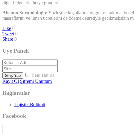
diğer belgeleri alıcıya gönderir.
Alıcının Sorumluluğu:
Sözleşme koşullarına uygun olarak mal bedelin
masraflarını ve liman ücretlerini de ödemek suretiyle gecikmeksizin ma
Like
0
Tweet
0
Share
0
Üye Paneli
Beni Hatırla
Giriş Yap
Kayıt Ol
Şifremi Unuttum
Bağlantılar
Lojistik Bölümü
Facebook