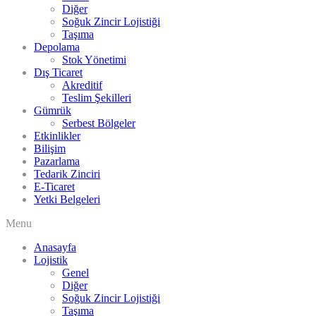
Diğer
Soğuk Zincir Lojistiği
Taşıma
Depolama
Stok Yönetimi
Dış Ticaret
Akreditif
Teslim Şekilleri
Gümrük
Serbest Bölgeler
Etkinlikler
Bilişim
Pazarlama
Tedarik Zinciri
E-Ticaret
Yetki Belgeleri
Menu
Anasayfa
Lojistik
Genel
Diğer
Soğuk Zincir Lojistiği
Taşıma