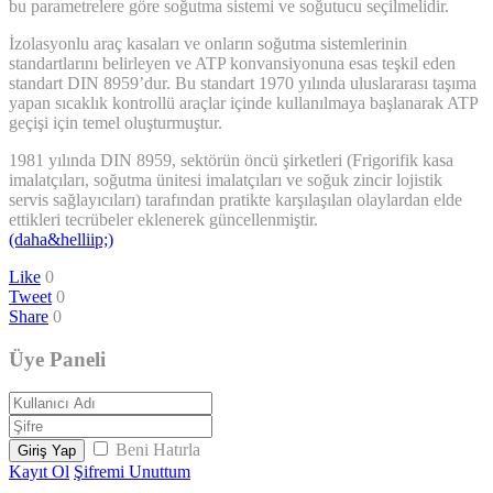
bu parametrelere göre soğutma sistemi ve soğutucu seçilmelidir.
İzolasyonlu araç kasaları ve onların soğutma sistemlerinin
standartlarını belirleyen ve ATP konvansiyonuna esas teşkil eden
standart DIN 8959’dur. Bu standart 1970 yılında uluslararası taşıma
yapan sıcaklık kontrollü araçlar içinde kullanılmaya başlanarak ATP
geçişi için temel oluşturmuştur.
1981 yılında DIN 8959, sektörün öncü şirketleri (Frigorifik kasa
imalatçıları, soğutma ünitesi imalatçıları ve soğuk zincir lojistik
servis sağlayıcıları) tarafından pratikte karşılaşılan olaylardan elde
ettikleri tecrübeler eklenerek güncellenmiştir.
(daha&helliip;)
Like
0
Tweet
0
Share
0
Üye Paneli
Beni Hatırla
Giriş Yap
Kayıt Ol
Şifremi Unuttum