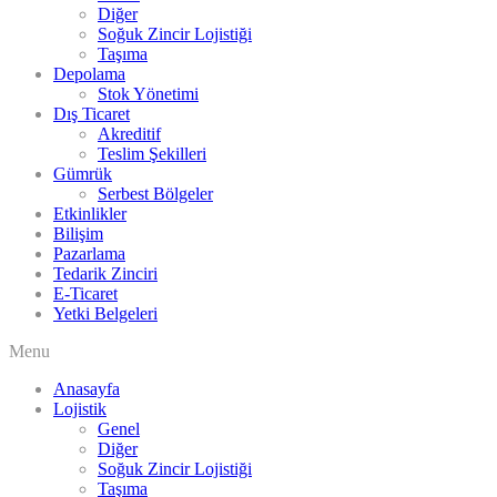
Diğer
Soğuk Zincir Lojistiği
Taşıma
Depolama
Stok Yönetimi
Dış Ticaret
Akreditif
Teslim Şekilleri
Gümrük
Serbest Bölgeler
Etkinlikler
Bilişim
Pazarlama
Tedarik Zinciri
E-Ticaret
Yetki Belgeleri
Menu
Anasayfa
Lojistik
Genel
Diğer
Soğuk Zincir Lojistiği
Taşıma