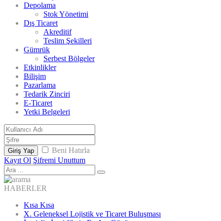
Depolama
Stok Yönetimi
Dış Ticaret
Akreditif
Teslim Şekilleri
Gümrük
Serbest Bölgeler
Etkinlikler
Bilişim
Pazarlama
Tedarik Zinciri
E-Ticaret
Yetki Belgeleri
Beni Hatırla
Giriş Yap
Kayıt Ol
Şifremi Unuttum
HABERLER
Kısa Kısa
X. Geleneksel Lojistik ve Ticaret Buluşması