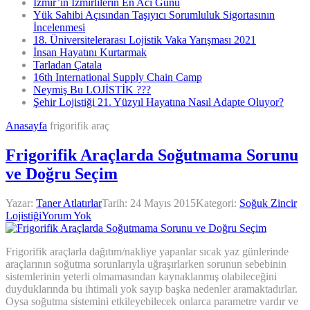
İzmir’in İzmirlilerin En Acı Günü
Yük Sahibi Açısından Taşıyıcı Sorumluluk Sigortasının
İncelenmesi
18. Üniversitelerarası Lojistik Vaka Yarışması 2021
İnsan Hayatını Kurtarmak
Tarladan Çatala
16th International Supply Chain Camp
Neymiş Bu LOJİSTİK ???
Şehir Lojistiği 21. Yüzyıl Hayatına Nasıl Adapte Oluyor?
Anasayfa
frigorifik araç
Frigorifik Araçlarda Soğutmama Sorunu
ve Doğru Seçim
Yazar:
Taner Atlatırlar
Tarih:
24 Mayıs 2015
Kategori:
Soğuk Zincir
Lojistiği
Yorum Yok
Frigorifik araçlarla dağıtım/nakliye yapanlar sıcak yaz günlerinde
araçlarının soğutma sorunlarıyla uğraşırlarken sorunun sebebinin
sistemlerinin yeterli olmamasından kaynaklanmış olabileceğini
duyduklarında bu ihtimali yok sayıp başka nedenler aramaktadırlar.
Oysa soğutma sistemini etkileyebilecek onlarca parametre vardır ve