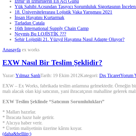
İzmir’in İzmirlilerin En Acı Günü
Yük Sahibi Açısından Taşıyıcı Sorumluluk Sigortasının İncele
18. Üniversitelerarası Lojistik Vaka Yarışması 2021
İnsan Hayatını Kurtarmak
Tarladan Çatala
16th International Supply Chain Camp
Neymiş Bu LOJİSTİK ???
Şehir Lojistiği 21. Yüzyıl Hayatına Nasıl Adapte Oluyor?
Anasayfa
ex works
EXW Nasıl Bir Teslim Şeklidir?
Yazar:
Yılmaz Sanlı
Tarih:
19 Ekim 2012
Kategori:
Dış Ticaret
Yorum 
EXW – Ex Works, fabrikada teslim anlamına gelmektedir. Örneğin bir a
malı alacak olan kişi satıcının, yani ihracatçının mahalline gelerek malı
EXW Teslim Şeklinde “Satıcının Sorumlulukları”
* Malları hazırlar.
* İhracata hazır hale getirir.
* Alıcıya haber verir.
* Üretim maliyetinin üzerine kârını koyar.
(daha&helliip;)