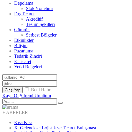
Depolama
Stok Yönetimi
Dış Ticaret
Akreditif
Teslim Şekilleri
Gümrük
Serbest Bölgeler
Etkinlikler
Bilişim
Pazarlama
Tedarik Zinciri
E-Ticaret
Yetki Belgeleri
Beni Hatırla
Giriş Yap
Kayıt Ol
Şifremi Unuttum
HABERLER
Kısa Kısa
X. Geleneksel Lojistik ve Ticaret Buluşması