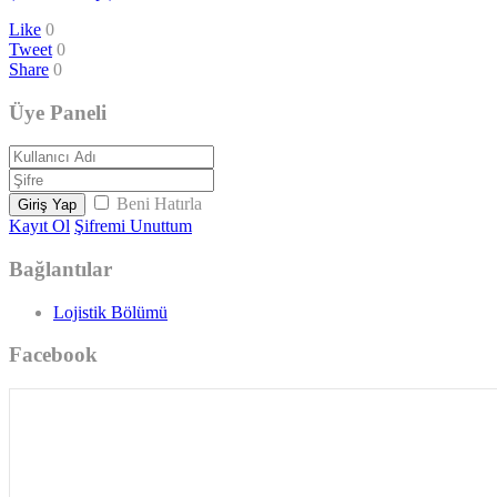
Like
0
Tweet
0
Share
0
Üye Paneli
Beni Hatırla
Giriş Yap
Kayıt Ol
Şifremi Unuttum
Bağlantılar
Lojistik Bölümü
Facebook