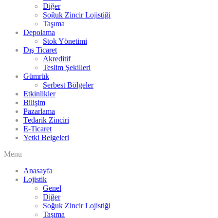
Diğer
Soğuk Zincir Lojistiği
Taşıma
Depolama
Stok Yönetimi
Dış Ticaret
Akreditif
Teslim Şekilleri
Gümrük
Serbest Bölgeler
Etkinlikler
Bilişim
Pazarlama
Tedarik Zinciri
E-Ticaret
Yetki Belgeleri
Menu
Anasayfa
Lojistik
Genel
Diğer
Soğuk Zincir Lojistiği
Taşıma