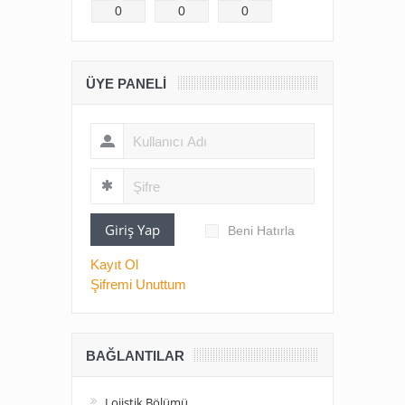
0
0
0
ÜYE PANELI
Giriş Yap
Beni Hatırla
Kayıt Ol
Şifremi Unuttum
BAĞLANTILAR
Lojistik Bölümü