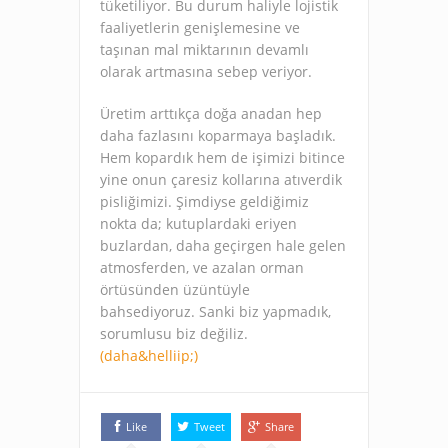
tüketiliyor. Bu durum haliyle lojistik
faaliyetlerin genişlemesine ve
taşınan mal miktarının devamlı
olarak artmasına sebep veriyor.
Üretim arttıkça doğa anadan hep
daha fazlasını koparmaya başladık.
Hem kopardık hem de işimizi bitince
yine onun çaresiz kollarına atıverdik
pisliğimizi. Şimdiyse geldiğimiz
nokta da; kutuplardaki eriyen
buzlardan, daha geçirgen hale gelen
atmosferden, ve azalan orman
örtüsünden üzüntüyle
bahsediyoruz. Sanki biz yapmadık,
sorumlusu biz değiliz.
(daha&helliip;)
Like
Tweet
Share