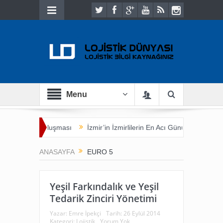
Menu
k ve Ticaret Buluşması
İzmir’in İzmirlilerin En Acı Günü
Yük Sahi
ANASAYFA
EURO 5
Yeşil Farkındalık ve Yeşil
Tedarik Zinciri Yönetimi
Yazar:
Emre İpekçi
Tarih:
26 Eylül 2014
Kategori:
Lojistik
Yorum Yok