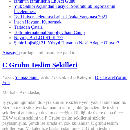
İzmir’in İzmirlilerin En Acı Günü
Yük Sahibi Açısından Taşıyıcı Sorumluluk Sigortasının
İncelenmesi
18. Üniversitelerarası Lojistik Vaka Yarışması 2021
İnsan Hayatını Kurtarmak
Tarladan Çatala
16th International Supply Chain Camp
Neymiş Bu LOJİSTİK ???
Şehir Lojistiği 21. Yüzyıl Hayatına Nasıl Adapte Oluyor?
Anasayfa
carriage and insurance paid to
C Grubu Teslim Şekilleri
Yazar:
Yılmaz Sanlı
Tarih:
25 Ocak 2013
Kategori:
Dış Ticaret
Yorum
Yok
Merhaba Arkadaşlar,
İş yoğunluğumdan dolayı uzun süre sizlere yeni yazılar sunamadım.
Sizden uzun süre ayrı kalmamın vermiş olduğu özlem ile teslim
şekillerini anlatmaya devam edeceğim. Bildiğiniz üzere daha önce
EXW teslim şeklini ve F Grubu teslim şekillerini sizlerle
paylaşmıştım. Şimdi ise sırada en çok kullanılan C grubu teslim
şekilleri var. Makalemize başlamadan önce C Grubu teslim