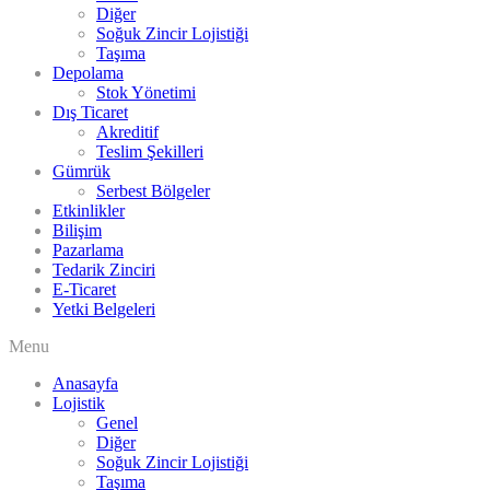
Diğer
Soğuk Zincir Lojistiği
Taşıma
Depolama
Stok Yönetimi
Dış Ticaret
Akreditif
Teslim Şekilleri
Gümrük
Serbest Bölgeler
Etkinlikler
Bilişim
Pazarlama
Tedarik Zinciri
E-Ticaret
Yetki Belgeleri
Menu
Anasayfa
Lojistik
Genel
Diğer
Soğuk Zincir Lojistiği
Taşıma