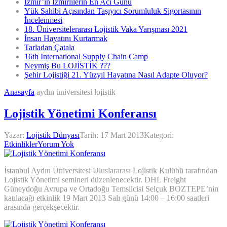
İzmir’in İzmirlilerin En Acı Günü
Yük Sahibi Açısından Taşıyıcı Sorumluluk Sigortasının
İncelenmesi
18. Üniversitelerarası Lojistik Vaka Yarışması 2021
İnsan Hayatını Kurtarmak
Tarladan Çatala
16th International Supply Chain Camp
Neymiş Bu LOJİSTİK ???
Şehir Lojistiği 21. Yüzyıl Hayatına Nasıl Adapte Oluyor?
Anasayfa
aydın üniversitesi lojistik
Lojistik Yönetimi Konferansı
Yazar:
Lojistik Dünyası
Tarih:
17 Mart 2013
Kategori:
Etkinlikler
Yorum Yok
İstanbul Aydın Üniversitesi Uluslararası Lojistik Kulübü tarafından
Lojistik Yönetimi semineri düzenlenecektir. DHL Freight
Güneydoğu Avrupa ve Ortadoğu Temsilcisi Selçuk BOZTEPE’nin
katılacağı etkinlik 19 Mart 2013 Salı günü 14:00 – 16:00 saatleri
arasında gerçekşecektir.