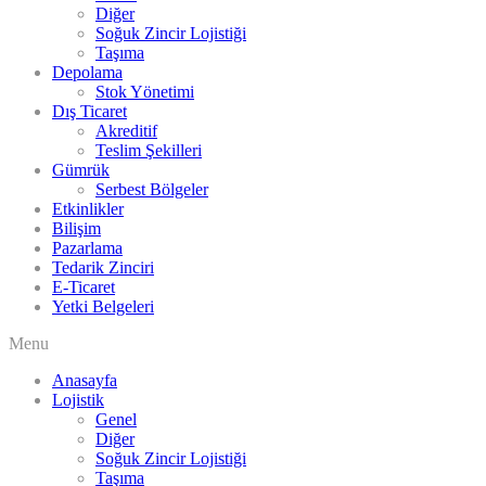
Diğer
Soğuk Zincir Lojistiği
Taşıma
Depolama
Stok Yönetimi
Dış Ticaret
Akreditif
Teslim Şekilleri
Gümrük
Serbest Bölgeler
Etkinlikler
Bilişim
Pazarlama
Tedarik Zinciri
E-Ticaret
Yetki Belgeleri
Menu
Anasayfa
Lojistik
Genel
Diğer
Soğuk Zincir Lojistiği
Taşıma