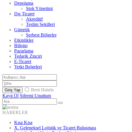
Depolama
Stok Yönetimi
Dış Ticaret
Akreditif
Teslim Şekilleri
Gümrük
Serbest Bölgeler
Etkinlikler
Bilişim
Pazarlama
Tedarik Zinciri
E-Ticaret
Yetki Belgeleri
Beni Hatırla
Giriş Yap
Kayıt Ol
Şifremi Unuttum
HABERLER
Kısa Kısa
X. Geleneksel Lojistik ve Ticaret Buluşması