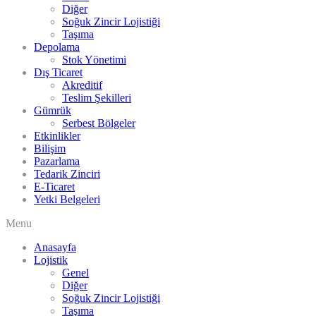
Diğer
Soğuk Zincir Lojistiği
Taşıma
Depolama
Stok Yönetimi
Dış Ticaret
Akreditif
Teslim Şekilleri
Gümrük
Serbest Bölgeler
Etkinlikler
Bilişim
Pazarlama
Tedarik Zinciri
E-Ticaret
Yetki Belgeleri
Menu
Anasayfa
Lojistik
Genel
Diğer
Soğuk Zincir Lojistiği
Taşıma