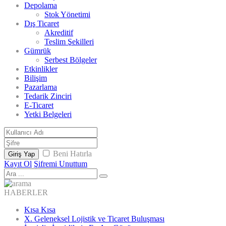
Depolama
Stok Yönetimi
Dış Ticaret
Akreditif
Teslim Şekilleri
Gümrük
Serbest Bölgeler
Etkinlikler
Bilişim
Pazarlama
Tedarik Zinciri
E-Ticaret
Yetki Belgeleri
Beni Hatırla
Giriş Yap
Kayıt Ol
Şifremi Unuttum
HABERLER
Kısa Kısa
X. Geleneksel Lojistik ve Ticaret Buluşması