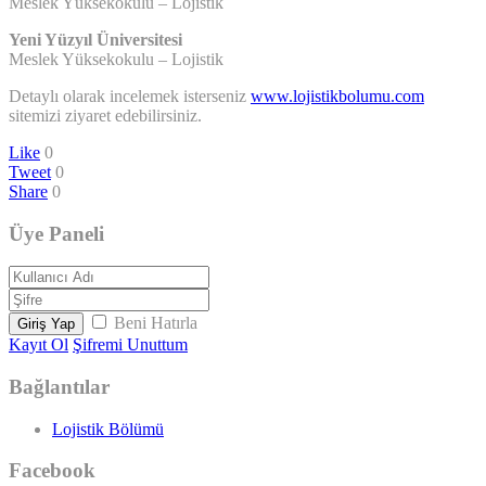
Meslek Yüksekokulu – Lojistik
Yeni Yüzyıl Üniversitesi
Meslek Yüksekokulu – Lojistik
Detaylı olarak incelemek isterseniz
www.lojistikbolumu.com
sitemizi ziyaret edebilirsiniz.
Like
0
Tweet
0
Share
0
Üye Paneli
Beni Hatırla
Giriş Yap
Kayıt Ol
Şifremi Unuttum
Bağlantılar
Lojistik Bölümü
Facebook