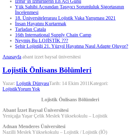
İzmir’in İzmirlilerin En Acı Günü
Yük Sahibi Açısından Taşıyıcı Sorumluluk Sigortasının
İncelenmesi
18. Üniversitelerarası Lojistik Vaka Yarışması 2021
İnsan Hayatını Kurtarmak
Tarladan Çatala
16th International Supply Chain Camp
Neymiş Bu LOJİSTİK ???
Şehir Lojistiği 21. Yüzyıl Hayatına Nasıl Adapte Oluyor?
Anasayfa
abant izzet baysal üniversitesi
Lojistik Önlisans Bölümleri
Yazar:
Lojistik Dünyası
Tarih:
14 Ekim 2011
Kategori:
Lojistik
Yorum Yok
Lojistik Önlisans Bölümleri
Abant İzzet Baysal Üniversitesi
Yeniçağa Yaşar Çelik Meslek Yüksekokulu – Lojistik
Adnan Menderes Üniversitesi
Nazilli Meslek Yüksekokulu – Lojistik / Lojistik (İÖ)