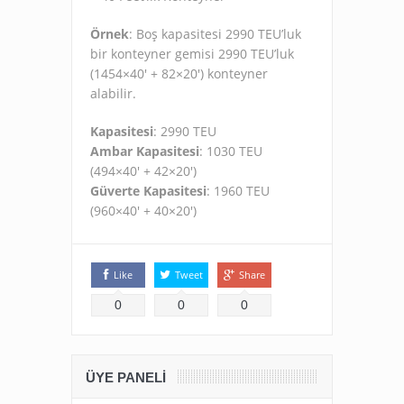
Örnek
: Boş kapasitesi 2990 TEU’luk
bir konteyner gemisi 2990 TEU’luk
(1454×40′ + 82×20′) konteyner
alabilir.
Kapasitesi
: 2990 TEU
Ambar Kapasitesi
: 1030 TEU
(494×40′ + 42×20′)
Güverte Kapasitesi
: 1960 TEU
(960×40′ + 40×20′)
Like
Tweet
Share
0
0
0
ÜYE PANELI