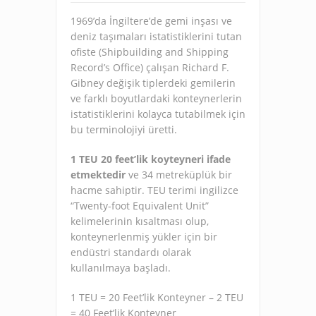
1969’da İngiltere’de gemi inşası ve
deniz taşımaları istatistiklerini tutan
ofiste (Shipbuilding and Shipping
Record’s Office) çalışan Richard F.
Gibney değişik tiplerdeki gemilerin
ve farklı boyutlardaki konteynerlerin
istatistiklerini kolayca tutabilmek için
bu terminolojiyi üretti.
1 TEU 20 feet’lik koyteyneri ifade
etmektedir
ve 34 metreküplük bir
hacme sahiptir. TEU terimi ingilizce
“Twenty-foot Equivalent Unit”
kelimelerinin kısaltması olup,
konteynerlenmiş yükler için bir
endüstri standardı olarak
kullanılmaya başladı.
1 TEU = 20 Feet’lik Konteyner – 2 TEU
= 40 Feet’lik Konteyner