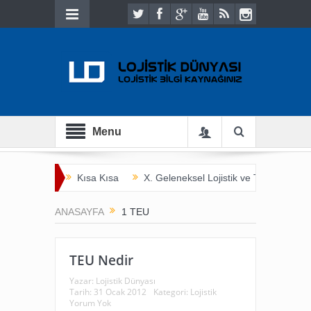
Menu
Kısa Kısa
X. Geleneksel Lojistik ve Ticaret Bulu
İnsan Hayatını Kurtarmak
Tarladan Çatala
ANASAYFA
1 TEU
TEU Nedir
Yazar:
Lojistik Dünyası
Tarih:
31 Ocak 2012
Kategori:
Lojistik
Yorum Yok