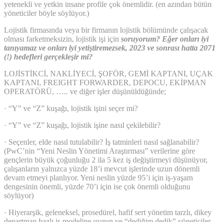
yetenekli ve yetkin insane profile çok önemlidir. (en azından bütün
yöneticiler böyle söylüyor.)
Lojistik firmasında veya bir firmanın lojistik bölümünde çalışacak
olması farketmeksizin, lojistik işi için
soruyorum? Eğer onları iyi
tanıyamaz ve onları iyi yetiştiremezsek, 2023 ve sonrası hatta 2071
(!) hedefleri gerçekleşir mi?
LOJİSTİKCİ, NAKLİYECİ, ŞOFÖR, GEMİ KAPTANI, UÇAK
KAPTANI, FREIGHT FORWARDER, DEPOCU, EKİPMAN
OPERATÖRÜ, ….. ve diğer işler düşünüldüğünde;
· “Y” ve “Z” kuşağı, lojistik işini seçer mi?
· “Y” ve “Z” kuşağı, lojistik işine nasıl çekilebilir?
· Seçenler, elde nasıl tutulabilir? İş tatminleri nasıl sağlanabilir?
(PwC’nin “Yeni Neslin Yönetimi Araştırması” verilerine göre
gençlerin büyük çoğunluğu 2 ila 5 kez iş değiştirmeyi düşünüyor,
çalışanların yalnızca yüzde 18’i mevcut işlerinde uzun dönemli
devam etmeyi planlıyor. Yeni neslin yüzde 95’i için iş-yaşam
dengesinin önemli, yüzde 70’i için ise çok önemli olduğunu
söylüyor)
· Hiyerarşik, geleneksel, prosedürel, hafif sert yönetim tarzlı, dikey
departman bazlı iş modeline uygun ve “dediğim dedik” yöneticiler