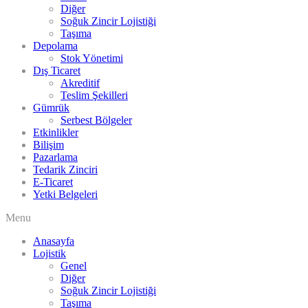
Diğer
Soğuk Zincir Lojistiği
Taşıma
Depolama
Stok Yönetimi
Dış Ticaret
Akreditif
Teslim Şekilleri
Gümrük
Serbest Bölgeler
Etkinlikler
Bilişim
Pazarlama
Tedarik Zinciri
E-Ticaret
Yetki Belgeleri
Menu
Anasayfa
Lojistik
Genel
Diğer
Soğuk Zincir Lojistiği
Taşıma