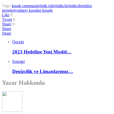
Tags:
kuşak çatışması
lojistik işi
lojistikçi
lojistikçiler
nüfus
projeksiyonları
y kuşağı
z kuşağı
Like
0
Tweet
0
Share
0
Share
Share
Önceki
2023 Hedefine Yeni Model…
Sonraki
Denizcilik ve Limanlarımız…
Yazar Hakkında