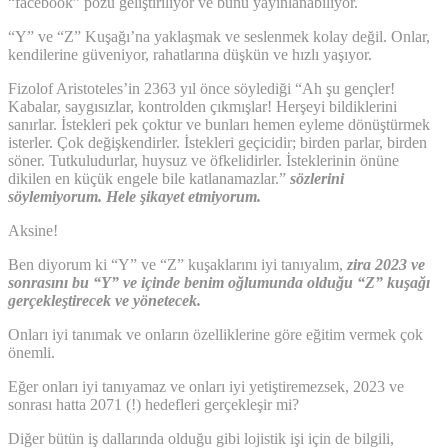
“facebook” pozu geliştiriliyor ve bunu yayınlanabiliyor.
“Y” ve “Z” Kuşağı’na yaklaşmak ve seslenmek kolay değil. Onlar,
kendilerine güveniyor, rahatlarına düşkün ve hızlı yaşıyor.
Fizolof Aristoteles’in 2363 yıl önce söylediği “Ah şu gençler!
Kabalar, saygısızlar, kontrolden çıkmışlar! Herşeyi bildiklerini
sanırlar. İstekleri pek çoktur ve bunları hemen eyleme dönüştürmek
isterler. Çok değişkendirler. İstekleri geçicidir; birden parlar, birden
söner. Tutkuludurlar, huysuz ve öfkelidirler. İsteklerinin önüne
dikilen en küçük engele bile katlanamazlar.”
sözlerini
söylemiyorum. Hele şikayet etmiyorum.
Aksine!
Ben diyorum ki “Y” ve “Z” kuşaklarını iyi tanıyalım,
zira 2023 ve
sonrasını bu “Y” ve içinde benim oğlumunda olduğu “Z” kuşağı
gerçekleştirecek ve yönetecek.
Onları iyi tanımak ve onların özelliklerine göre eğitim vermek çok
önemli.
Eğer onları iyi tanıyamaz ve onları iyi yetiştiremezsek, 2023 ve
sonrası hatta 2071 (!) hedefleri gerçekleşir mi?
Diğer bütün iş dallarında olduğu gibi lojistik işi için de bilgili,