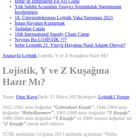
İzmir’in İzmirlilerin En Acı Günü
Yük Sahibi Açısından Taşıyıcı Sorumluluk Sigortasının
İncelenmesi
18. Üniversitelerarası Lojistik Vaka Yarışması 2021
İnsan Hayatını Kurtarmak
Tarladan Çatala
16th International Supply Chain Camp
Neymiş Bu LOJİSTİK ???
Şehir Lojistiği 21. Yüzyıl Hayatına Nasıl Adapte Oluyor?
Anasayfa
Lojistik
Lojistik, Y ve Z Kuşağına Hazır Mı?
Lojistik, Y ve Z Kuşağına
Hazır Mı?
Yazar:
Oruç Kaya
Tarih:
13 Mayıs 2013
Kategori:
Lojistik
1 Yorum
1922-1945 arası doğanlar
“Geleneksel Kuşak”
, 1946-1964 arası
doğanlar
“BabyBoomers”
, 1965-1980 arası doğanlar
“X Kuşağı”
,
1980-2000 arası doğanlar
“Y Kuşağı”
ve 2000 sonrası doğanlar ise
“Z Kuşağı”
olarak tarif ediliyor.
TÜİK tarafından 14 Şubat 2013 tarihinde açıklanan “Nüfus