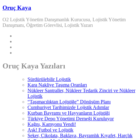
Oruç Kaya
O2 Lojistik Yönetim Danışmanlık Kurucusu, Lojistik Yönetim
Danışmanı, Öğretim Görevlisi, Lojistik Yazarı
Oruç Kaya Yazıları
Sürdürülebilir Lojistik
Kara Nakliye Taşıma Oranları
Nükleer Santraller, Nükleer Tedarik Zinciri ve Nükleer
Lojistik
“Taşımacılıktan Lojistiğe” Dönüşüm Planı
Cumhuriyet Tarihimizde Lojistik Adımlar
Kurban Bayramı ve Hayvanların Lojistiği
Türkiye Depo Yönetimi Derneği Kuruluyor
Kağnı, Kamyonu Yendi!
Aşk! Futbol ve Lojistik
Şeker, Çikolata, Baklava, Bayramlık Kıyafet, Harçlık