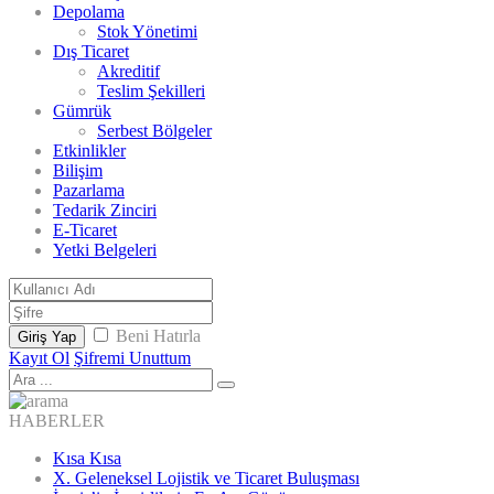
Depolama
Stok Yönetimi
Dış Ticaret
Akreditif
Teslim Şekilleri
Gümrük
Serbest Bölgeler
Etkinlikler
Bilişim
Pazarlama
Tedarik Zinciri
E-Ticaret
Yetki Belgeleri
Beni Hatırla
Giriş Yap
Kayıt Ol
Şifremi Unuttum
HABERLER
Kısa Kısa
X. Geleneksel Lojistik ve Ticaret Buluşması