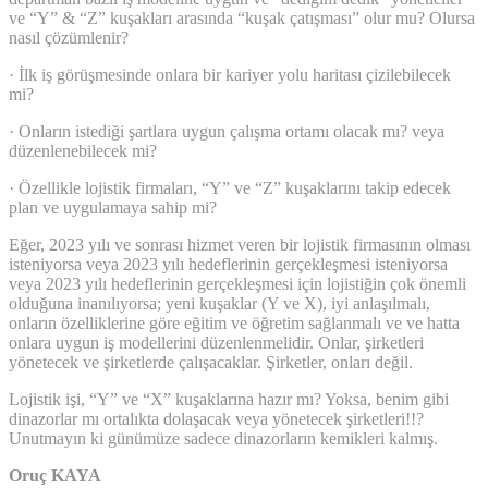
ve “Y” & “Z” kuşakları arasında “kuşak çatışması” olur mu? Olursa
nasıl çözümlenir?
· İlk iş görüşmesinde onlara bir kariyer yolu haritası çizilebilecek
mi?
· Onların istediği şartlara uygun çalışma ortamı olacak mı? veya
düzenlenebilecek mi?
· Özellikle lojistik firmaları, “Y” ve “Z” kuşaklarını takip edecek
plan ve uygulamaya sahip mi?
Eğer, 2023 yılı ve sonrası hizmet veren bir lojistik firmasının olması
isteniyorsa veya 2023 yılı hedeflerinin gerçekleşmesi isteniyorsa
veya 2023 yılı hedeflerinin gerçekleşmesi için lojistiğin çok önemli
olduğuna inanılıyorsa; yeni kuşaklar (Y ve X), iyi anlaşılmalı,
onların özelliklerine göre eğitim ve öğretim sağlanmalı ve ve hatta
onlara uygun iş modellerini düzenlenmelidir. Onlar, şirketleri
yönetecek ve şirketlerde çalışacaklar. Şirketler, onları değil.
Lojistik işi, “Y” ve “X” kuşaklarına hazır mı? Yoksa, benim gibi
dinazorlar mı ortalıkta dolaşacak veya yönetecek şirketleri!!?
Unutmayın ki günümüze sadece dinazorların kemikleri kalmış.
Oruç KAYA