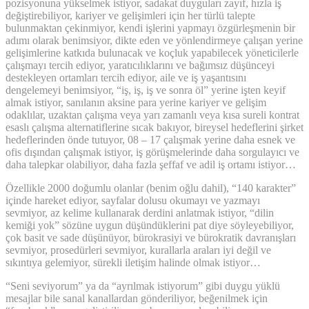
pozisyonuna yükselmek istiyor, sadakat duyguları zayıf, hızla iş
değiştirebiliyor, kariyer ve gelişimleri için her türlü talepte
bulunmaktan çekinmiyor, kendi işlerini yapmayı özgürleşmenin bir
adımı olarak benimsiyor, dikte eden ve yönlendirmeye çalışan yerine
gelişimlerine katkıda bulunacak ve koçluk yapabilecek yöneticilerle
çalışmayı tercih ediyor, yaratıcılıklarını ve bağımsız düşünceyi
destekleyen ortamları tercih ediyor, aile ve iş yaşantısını
dengelemeyi benimsiyor, “iş, iş, iş ve sonra öl” yerine işten keyif
almak istiyor, sanılanın aksine para yerine kariyer ve gelişim
odaklılar, uzaktan çalışma veya yarı zamanlı veya kısa sureli kontrat
esaslı çalışma alternatiflerine sıcak bakıyor, bireysel hedeflerini şirket
hedeflerinden önde tutuyor, 08 – 17 çalışmak yerine daha esnek ve
ofis dışından çalışmak istiyor, iş görüşmelerinde daha sorgulayıcı ve
daha talepkar olabiliyor, daha fazla şeffaf ve adil iş ortamı istiyor…
Özellikle 2000 doğumlu olanlar (benim oğlu dahil), “140 karakter”
içinde hareket ediyor, sayfalar dolusu okumayı ve yazmayı
sevmiyor, az kelime kullanarak derdini anlatmak istiyor, “dilin
kemiği yok” sözüne uygun düşündüklerini pat diye söyleyebiliyor,
çok basit ve sade düşünüyor, bürokrasiyi ve bürokratik davranışları
sevmiyor, prosedürleri sevmiyor, kurallarla araları iyi değil ve
sıkıntıya gelemiyor, sürekli iletişim halinde olmak istiyor…
“Seni seviyorum” ya da “ayrılmak istiyorum” gibi duygu yüklü
mesajlar bile sanal kanallardan gönderiliyor, beğenilmek için