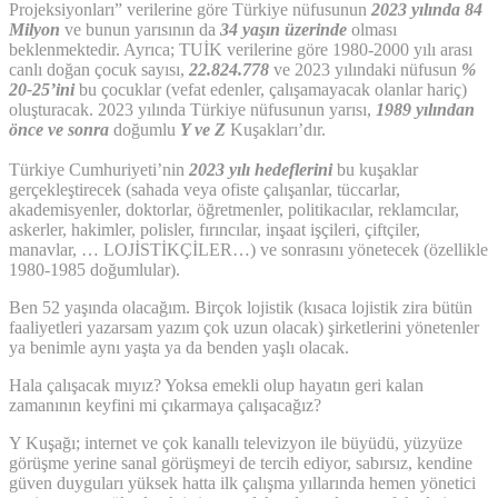
Projeksiyonları” verilerine göre Türkiye nüfusunun
2023 yılında 84
Milyon
ve bunun yarısının da
34 yaşın üzerinde
olması
beklenmektedir. Ayrıca; TUİK verilerine göre 1980-2000 yılı arası
canlı doğan çocuk sayısı,
22.824.778
ve 2023 yılındaki nüfusun
%
20-25’ini
bu çocuklar (vefat edenler, çalışamayacak olanlar hariç)
oluşturacak. 2023 yılında Türkiye nüfusunun yarısı,
1989 yılından
önce ve sonra
doğumlu
Y ve Z
Kuşakları’dır.
Türkiye Cumhuriyeti’nin
2023 yılı hedeflerini
bu kuşaklar
gerçekleştirecek (sahada veya ofiste çalışanlar, tüccarlar,
akademisyenler, doktorlar, öğretmenler, politikacılar, reklamcılar,
askerler, hakimler, polisler, fırıncılar, inşaat işçileri, çiftçiler,
manavlar, … LOJİSTİKÇİLER…) ve sonrasını yönetecek (özellikle
1980-1985 doğumlular).
Ben 52 yaşında olacağım. Birçok lojistik (kısaca lojistik zira bütün
faaliyetleri yazarsam yazım çok uzun olacak) şirketlerini yönetenler
ya benimle aynı yaşta ya da benden yaşlı olacak.
Hala çalışacak mıyız? Yoksa emekli olup hayatın geri kalan
zamanının keyfini mi çıkarmaya çalışacağız?
Y Kuşağı; internet ve çok kanallı televizyon ile büyüdü, yüzyüze
görüşme yerine sanal görüşmeyi de tercih ediyor, sabırsız, kendine
güven duyguları yüksek hatta ilk çalışma yıllarında hemen yönetici