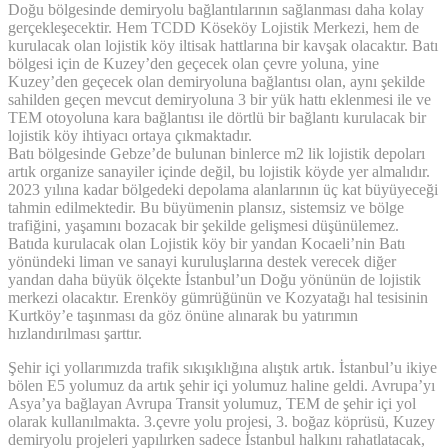
Doğu bölgesinde demiryolu bağlantılarının sağlanması daha kolay
gerçekleşecektir. Hem TCDD Köseköy Lojistik Merkezi, hem de
kurulacak olan lojistik köy iltisak hattlarına bir kavşak olacaktır. Batı
bölgesi için de Kuzey’den geçecek olan çevre yoluna, yine
Kuzey’den geçecek olan demiryoluna bağlantısı olan, aynı şekilde
sahilden geçen mevcut demiryoluna 3 bir yük hattı eklenmesi ile ve
TEM otoyoluna kara bağlantısı ile dörtlü bir bağlantı kurulacak bir
lojistik köy ihtiyacı ortaya çıkmaktadır.
Batı bölgesinde Gebze’de bulunan binlerce m2 lik lojistik depoları
artık organize sanayiler içinde değil, bu lojistik köyde yer almalıdır.
2023 yılına kadar bölgedeki depolama alanlarının üç kat büyüyeceği
tahmin edilmektedir. Bu büyümenin plansız, sistemsiz ve bölge
trafiğini, yaşamını bozacak bir şekilde gelişmesi düşünülemez.
Batıda kurulacak olan Lojistik köy bir yandan Kocaeli’nin Batı
yönündeki liman ve sanayi kuruluşlarına destek verecek diğer
yandan daha büyük ölçekte İstanbul’un Doğu yönünün de lojistik
merkezi olacaktır. Erenköy gümrüğünün ve Kozyatağı hal tesisinin
Kurtköy’e taşınması da göz önüne alınarak bu yatırımın
hızlandırılması şarttır.
Şehir içi yollarımızda trafik sıkışıklığına alıştık artık. İstanbul’u ikiye
bölen E5 yolumuz da artık şehir içi yolumuz haline geldi. Avrupa’yı
Asya’ya bağlayan Avrupa Transit yolumuz, TEM de şehir içi yol
olarak kullanılmakta. 3.çevre yolu projesi, 3. boğaz köprüsü, Kuzey
demiryolu projeleri yapılırken sadece İstanbul halkını rahatlatacak,