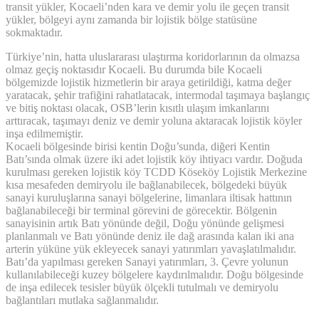
transit yükler, Kocaeli’nden kara ve demir yolu ile geçen transit
yükler, bölgeyi aynı zamanda bir lojistik bölge statüsüne
sokmaktadır.
Türkiye’nin, hatta uluslararası ulaştırma koridorlarının da olmazsa
olmaz geçiş noktasıdır Kocaeli. Bu durumda bile Kocaeli
bölgemizde lojistik hizmetlerin bir araya getirildiği, katma değer
yaratacak, şehir trafiğini rahatlatacak, intermodal taşımaya başlangıç
ve bitiş noktası olacak, OSB’lerin kısıtlı ulaşım imkanlarını
arttıracak, taşımayı deniz ve demir yoluna aktaracak lojistik köyler
inşa edilmemiştir.
Kocaeli bölgesinde birisi kentin Doğu’sunda, diğeri Kentin
Batı’sında olmak üzere iki adet lojistik köy ihtiyacı vardır. Doğuda
kurulması gereken lojistik köy TCDD Köseköy Lojistik Merkezine
kısa mesafeden demiryolu ile bağlanabilecek, bölgedeki büyük
sanayi kuruluşlarına sanayi bölgelerine, limanlara iltisak hattının
bağlanabileceği bir terminal görevini de görecektir. Bölgenin
sanayisinin artık Batı yönünde değil, Doğu yönünde gelişmesi
planlanmalı ve Batı yönünde deniz ile dağ arasında kalan iki ana
arterin yüküne yük ekleyecek sanayi yatırımları yavaşlatılmalıdır.
Batı’da yapılması gereken Sanayi yatırımları, 3. Çevre yolunun
kullanılabileceği kuzey bölgelere kaydırılmalıdır. Doğu bölgesinde
de inşa edilecek tesisler büyük ölçekli tutulmalı ve demiryolu
bağlantıları mutlaka sağlanmalıdır.