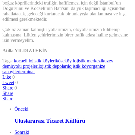
boğaz köprülerindeki trafiğin hafiflemesi için değil İstanbul’un
Doğu’sunu ve Kocaeli’nin Batı’sını da yük taşımacılığı açısından
rahatlatacak, geleceği kurtaracak bir anlayışla planlanması ve inşa
edilmesi gerekmektedir.
Çok az zaman kalmıştır yollarımızın, otoyollarımızın kilitlenip
kalmasına. Lütfen şehirlerimizin birer trafik adası haline gelmesine
izin vermeyelim.
Atilla YILDIZTEKİN
Tags:
kocaeli lojistik köyleri
köseköy lojistik merkezi
kuzey
demiryolu projeleri
lojistik depoları
lojistik köy
organize
sanayiler
terminal
Like
0
Tweet
0
Share
0
Share
Share
Önceki
Uluslararası Ticaret Kültürü
Sonraki