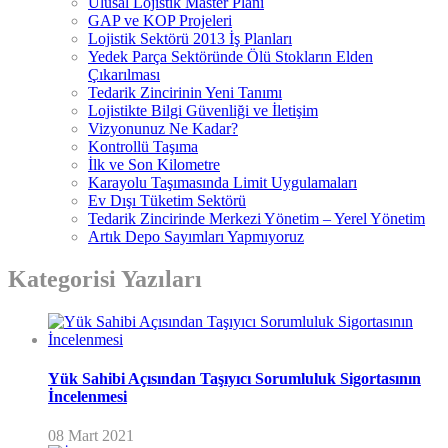
Ulusal Lojistik Master Planı
GAP ve KOP Projeleri
Lojistik Sektörü 2013 İş Planları
Yedek Parça Sektöründe Ölü Stokların Elden
Çıkarılması
Tedarik Zincirinin Yeni Tanımı
Lojistikte Bilgi Güvenliği ve İletişim
Vizyonunuz Ne Kadar?
Kontrollü Taşıma
İlk ve Son Kilometre
Karayolu Taşımasında Limit Uygulamaları
Ev Dışı Tüketim Sektörü
Tedarik Zincirinde Merkezi Yönetim – Yerel Yönetim
Artık Depo Sayımları Yapmıyoruz
Kategorisi Yazıları
Yük Sahibi Açısından Taşıyıcı Sorumluluk Sigortasının
İncelenmesi
08 Mart 2021