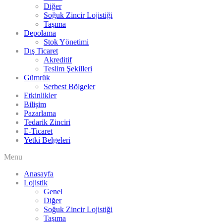
Diğer
Soğuk Zincir Lojistiği
Taşıma
Depolama
Stok Yönetimi
Dış Ticaret
Akreditif
Teslim Şekilleri
Gümrük
Serbest Bölgeler
Etkinlikler
Bilişim
Pazarlama
Tedarik Zinciri
E-Ticaret
Yetki Belgeleri
Menu
Anasayfa
Lojistik
Genel
Diğer
Soğuk Zincir Lojistiği
Taşıma