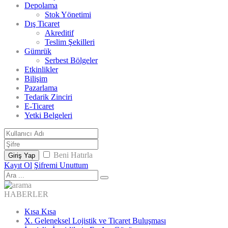
Depolama
Stok Yönetimi
Dış Ticaret
Akreditif
Teslim Şekilleri
Gümrük
Serbest Bölgeler
Etkinlikler
Bilişim
Pazarlama
Tedarik Zinciri
E-Ticaret
Yetki Belgeleri
Beni Hatırla
Giriş Yap
Kayıt Ol
Şifremi Unuttum
HABERLER
Kısa Kısa
X. Geleneksel Lojistik ve Ticaret Buluşması