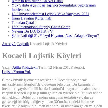
İzmir’in İzmirlilerin En Acı Günü
Yük Sahibi Açısından Taşıyıcı Sorumluluk Sigortasının
İncelenmesi
18. Üniversitelerarası Lojistik Vaka Yarışması 2021
İnsan Hayatını Kurtarmak
Tarladan Çatala
16th International Supply Chain Camp
Neymiş Bu LOJİSTİK ???
Şehir Lojistiği 21. Yüzyıl Hayatına Nasıl Adapte Oluyor?
Anasayfa
Lojistik
Kocaeli Lojistik Köyleri
Kocaeli Lojistik Köyleri
Yazar:
Atilla Yıldıztekin
Tarih:
12 Nisan 2012
Kategori:
Lojistik
Yorum Yok
Birçok büyük işletmenin tesislerinin Kocaeli’nde, ancak
merkezlerinin İstanbul’da olduğunu biliyoruz. Bu kurumların
ürettikleri gayrisafi milli hasıla İstanbul’da kayıt altına alınmasına
karşılık Kocaeli kişi başı milli gelirin en yüksek olduğu iller içinde
gelmektedir. Bölge bir yandan sanayinin geliştiği ve daha da
gelişeceği bir bölge; diğer yandan 30’un üzerindeki liman ve
iskeleleri ile büyük bir liman kentidir. Bu limanlara gelen ve giden