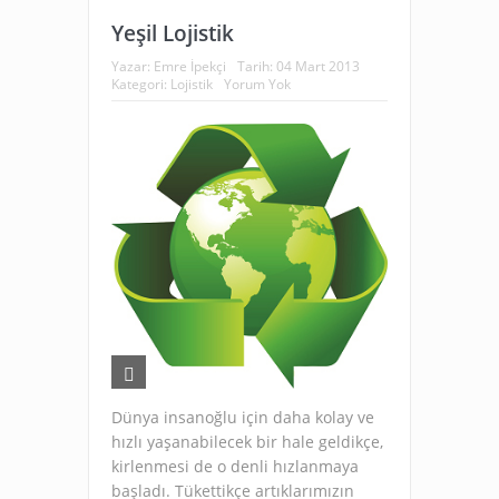
Yeşil Lojistik
Yazar:
Emre İpekçi
Tarih:
04 Mart 2013
Kategori:
Lojistik
Yorum Yok
Dünya insanoğlu için daha kolay ve
hızlı yaşanabilecek bir hale geldikçe,
kirlenmesi de o denli hızlanmaya
başladı. Tükettikçe artıklarımızın