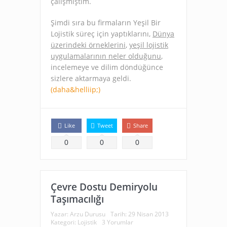
çalışmıştım.
Şimdi sıra bu firmaların Yeşil Bir
Lojistik süreç için yaptıklarını,
Dünya
üzerindeki örneklerini
,
yeşil lojistik
uygulamalarının neler olduğunu
,
incelemeye ve dilim döndüğünce
sizlere aktarmaya geldi.
(daha&helliip;)
Like
Tweet
Share
0
0
0
Çevre Dostu Demiryolu
Taşımacılığı
Yazar:
Arzu Durusu
Tarih:
29 Nisan 2013
Kategori:
Lojistik
3 Yorumlar