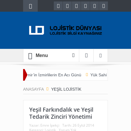
Menu
ası
İzmir’in İzmirlilerin En Acı Günü
Yük Sahibi Açısından Taşıy
ANASAYFA
YEŞIL LOJISTIK
Yeşil Farkındalık ve Yeşil
Tedarik Zinciri Yönetimi
Yazar:
Emre İpekçi
Tarih:
26 Eylül 2014
Kategori:
Lojistik
Yorum Yok