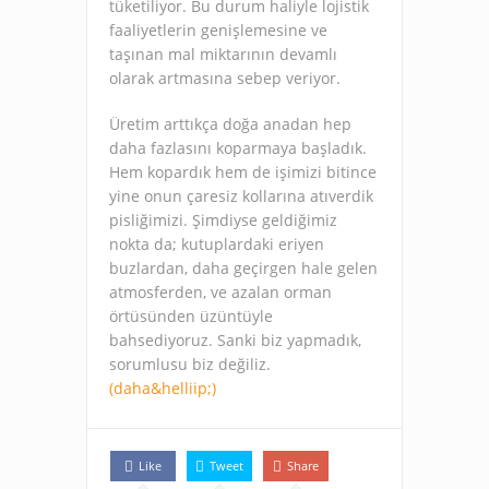
tüketiliyor. Bu durum haliyle lojistik
faaliyetlerin genişlemesine ve
taşınan mal miktarının devamlı
olarak artmasına sebep veriyor.
Üretim arttıkça doğa anadan hep
daha fazlasını koparmaya başladık.
Hem kopardık hem de işimizi bitince
yine onun çaresiz kollarına atıverdik
pisliğimizi. Şimdiyse geldiğimiz
nokta da; kutuplardaki eriyen
buzlardan, daha geçirgen hale gelen
atmosferden, ve azalan orman
örtüsünden üzüntüyle
bahsediyoruz. Sanki biz yapmadık,
sorumlusu biz değiliz.
(daha&helliip;)
Like
Tweet
Share