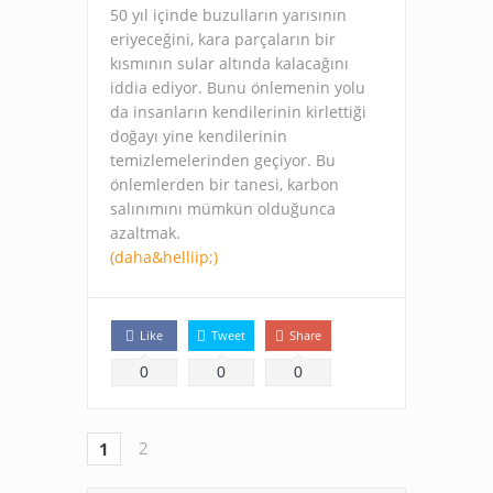
50 yıl içinde buzulların yarısının
eriyeceğini, kara parçaların bir
kısmının sular altında kalacağını
iddia ediyor. Bunu önlemenin yolu
da insanların kendilerinin kirlettiği
doğayı yine kendilerinin
temizlemelerinden geçiyor. Bu
önlemlerden bir tanesi, karbon
salınımını mümkün olduğunca
azaltmak.
(daha&helliip;)
Like
Tweet
Share
0
0
0
2
1