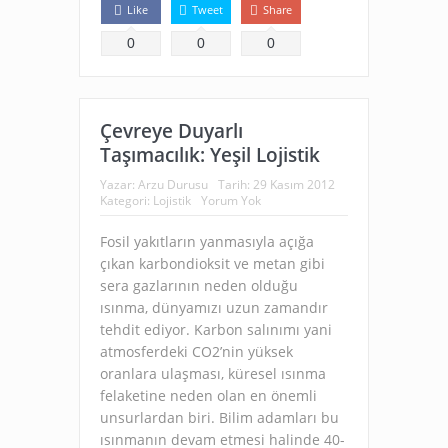
Like
Tweet
Share
0
0
0
Çevreye Duyarlı
Taşımacılık: Yeşil Lojistik
Yazar:
Arzu Durusu
Tarih:
29 Kasım 2012
Kategori:
Lojistik
Yorum Yok
Fosil yakıtların yanmasıyla açığa
çıkan karbondioksit ve metan gibi
sera gazlarının neden olduğu
ısınma, dünyamızı uzun zamandır
tehdit ediyor. Karbon salınımı yani
atmosferdeki CO2’nin yüksek
oranlara ulaşması, küresel ısınma
felaketine neden olan en önemli
unsurlardan biri. Bilim adamları bu
ısınmanın devam etmesi halinde 40-