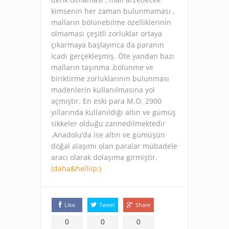
kimsenin her zaman bulunmaması ,
malların bölünebilme özelliklerinin
olmaması çeşitli zorluklar ortaya
çıkarmaya başlayınca da paranın
icadı gerçekleşmiş. Öte yandan bazı
malların taşınma ,bölünme ve
biriktirme zorluklarının bulunması
madenlerin kullanılmasına yol
açmıştır. En eski para M.Ö. 2900
yıllarında kullanıldığı altın ve gümüş
sikkeler olduğu zannedilmektedir
.Anadolu’da ise altın ve gümüşün
doğal alaşımı olan paralar mübadele
aracı olarak dolaşıma girmiştir.
(daha&helliip;)
Like
Tweet
Share
0
0
0