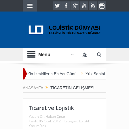
Menu
ması
İzmir’in İzmirlilerin En Acı Günü
Yük Sahibi Açısından Taşı
ANASAYFA
TICARETIN GELIŞMESI
Ticaret ve Lojistik
Yazar:
Dr. Hakan Çınar
Tarih:
05 Ocak 2012
Kategori:
Lojistik
Yorum Yok