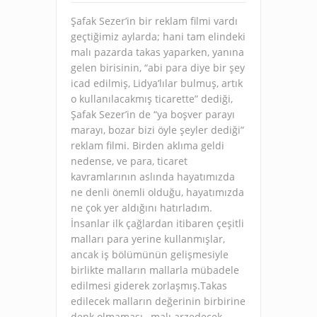
Şafak Sezer’in bir reklam filmi vardı
geçtiğimiz aylarda; hani tam elindeki
malı pazarda takas yaparken, yanına
gelen birisinin, “abi para diye bir şey
icad edilmiş, Lidya’lılar bulmuş, artık
o kullanılacakmış ticarette” dediği,
Şafak Sezer’in de “ya boşver parayı
marayı, bozar bizi öyle şeyler dediği”
reklam filmi. Birden aklıma geldi
nedense, ve para, ticaret
kavramlarının aslında hayatımızda
ne denli önemli olduğu, hayatımızda
ne çok yer aldığını hatırladım.
İnsanlar ilk çağlardan itibaren çeşitli
malları para yerine kullanmışlar,
ancak iş bölümünün gelişmesiyle
birlikte malların mallarla mübadele
edilmesi giderek zorlaşmış.Takas
edilecek malların değerinin birbirine
denk olmaması , malı arzedecek