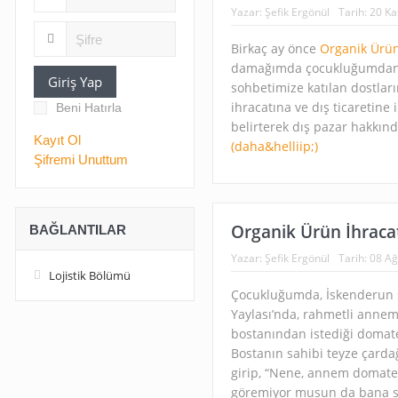
Yazar:
Şefik Ergönül
Tarih:
20 Ka
Birkaç ay önce
Organik Ürün
damağımda çocukluğumdan ka
Giriş Yap
sohbetimize katılan dostlar
ihracatına ve dış ticaretine 
Beni Hatırla
belirterek dış pazar hakkınd
Kayıt Ol
(daha&helliip;)
Şifremi Unuttum
Organik Ürün İhraca
BAĞLANTILAR
Yazar:
Şefik Ergönül
Tarih:
08 Ağ
Lojistik Bölümü
Çocukluğumda, İskenderun s
Yaylası’nda, rahmetli anne
bostanından istediği domates
Bostanın sahibi teyze çarda
girip, “Nene, annem domates 
göremiyor musun da bana sö