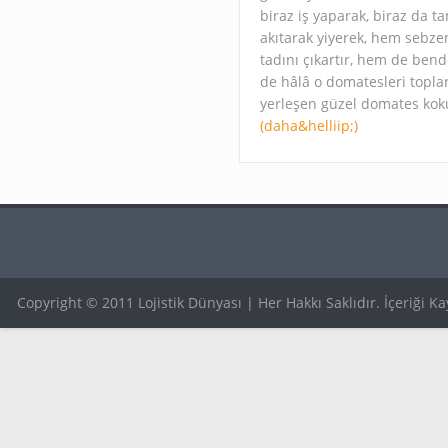
biraz iş yaparak, biraz da
akıtarak yiyerek, hem sebze
tadını çıkartır, hem de ben
de hâlâ o domatesleri topla
yerleşen güzel domates kok
(daha&helliip;)
Copyright © 2011 Lojistik Dünyası | Her Hakkı Saklıdır. İçeriği 