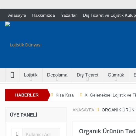
Anasayfa
Hakkımızda
Yazarlar
Dış Ticaret ve Lojistik Kütü
Lojistik
Depolama
Dış Ticaret
Gümrük
E
HABERLER
Kısa Kısa
X. Geleneksel Lojistik ve 
İnsan Hayatını Kurtarmak
Tarladan Ç
ANASAYFA
ORGANIK ÜRÜN 
ÜYE PANELI
Organik Ürünün Tad