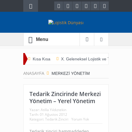
Menu
Kısa Kısa
X. Geleneksel Lojistik ve Ticaret Bulu
İnsan Hayatını Kurtarmak
Tarladan Çatala
ANASAYFA
MERKEZI YÖNETIM
Tedarik Zincirinde Merkezi
Yönetim – Yerel Yönetim
Yazar:
Atilla Yıldıztekin
Tarih:
01 Ağustos 2012
Kategori:
Tedarik Zinciri
Yorum Yok
Tedarik zinciri hammaddeden