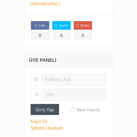
(daha&helliip;)
Like
Tweet
Share
0
0
0
ÜYE PANELI
Giriş Yap
Beni Hatırla
Kayıt Ol
Şifremi Unuttum