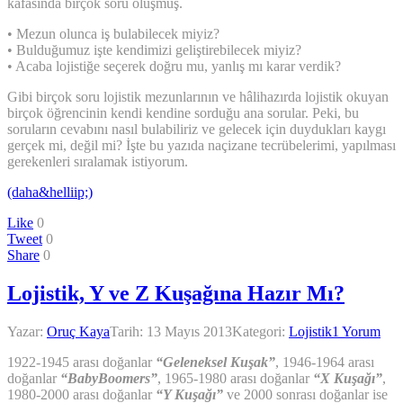
kafasında birçok soru oluşmuş.
• Mezun olunca iş bulabilecek miyiz?
• Bulduğumuz işte kendimizi geliştirebilecek miyiz?
• Acaba lojistiğe seçerek doğru mu, yanlış mı karar verdik?
Gibi birçok soru lojistik mezunlarının ve hâlihazırda lojistik okuyan
birçok öğrencinin kendi kendine sorduğu ana sorular. Peki, bu
soruların cevabını nasıl bulabiliriz ve gelecek için duydukları kaygı
gerçek mi, değil mi? İşte bu yazıda naçizane tecrübelerimi, yapılması
gerekenleri sıralamak istiyorum.
(daha&helliip;)
Like
0
Tweet
0
Share
0
Lojistik, Y ve Z Kuşağına Hazır Mı?
Yazar:
Oruç Kaya
Tarih:
13 Mayıs 2013
Kategori:
Lojistik
1 Yorum
1922-1945 arası doğanlar
“Geleneksel Kuşak”
, 1946-1964 arası
doğanlar
“BabyBoomers”
, 1965-1980 arası doğanlar
“X Kuşağı”
,
1980-2000 arası doğanlar
“Y Kuşağı”
ve 2000 sonrası doğanlar ise