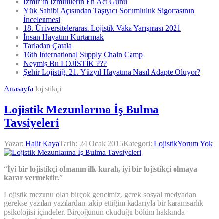
İzmir’in İzmirlilerin En Acı Günü
Yük Sahibi Açısından Taşıyıcı Sorumluluk Sigortasının
İncelenmesi
18. Üniversitelerarası Lojistik Vaka Yarışması 2021
İnsan Hayatını Kurtarmak
Tarladan Çatala
16th International Supply Chain Camp
Neymiş Bu LOJİSTİK ???
Şehir Lojistiği 21. Yüzyıl Hayatına Nasıl Adapte Oluyor?
Anasayfa
lojistikçi
Lojistik Mezunlarına İş Bulma
Tavsiyeleri
Yazar:
Halit Kaya
Tarih:
24 Ocak 2015
Kategori:
Lojistik
Yorum Yok
“
İyi bir lojistikçi olmanın ilk kuralı, iyi bir lojistikçi olmaya
karar vermektir.
”
Lojistik mezunu olan birçok gencimiz, gerek sosyal medyadan
gerekse yazılan yazılardan takip ettiğim kadarıyla bir karamsarlık
psikolojisi içindeler. Birçoğunun okuduğu bölüm hakkında