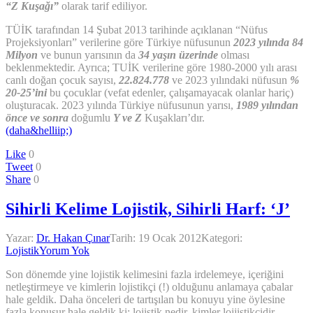
“Z Kuşağı”
olarak tarif ediliyor.
TÜİK tarafından 14 Şubat 2013 tarihinde açıklanan “Nüfus
Projeksiyonları” verilerine göre Türkiye nüfusunun
2023 yılında 84
Milyon
ve bunun yarısının da
34 yaşın üzerinde
olması
beklenmektedir. Ayrıca; TUİK verilerine göre 1980-2000 yılı arası
canlı doğan çocuk sayısı,
22.824.778
ve 2023 yılındaki nüfusun
%
20-25’ini
bu çocuklar (vefat edenler, çalışamayacak olanlar hariç)
oluşturacak. 2023 yılında Türkiye nüfusunun yarısı,
1989 yılından
önce ve sonra
doğumlu
Y ve Z
Kuşakları’dır.
(daha&helliip;)
Like
0
Tweet
0
Share
0
Sihirli Kelime Lojistik, Sihirli Harf: ‘J’
Yazar:
Dr. Hakan Çınar
Tarih:
19 Ocak 2012
Kategori:
Lojistik
Yorum Yok
Son dönemde yine lojistik kelimesini fazla irdelemeye, içeriğini
netleştirmeye ve kimlerin lojistikçi (!) olduğunu anlamaya çabalar
hale geldik. Daha önceleri de tartışılan bu konuyu yine öylesine
fazla konuşur hale geldik ki; lojistik nedir, kimler lojjistikçidir,