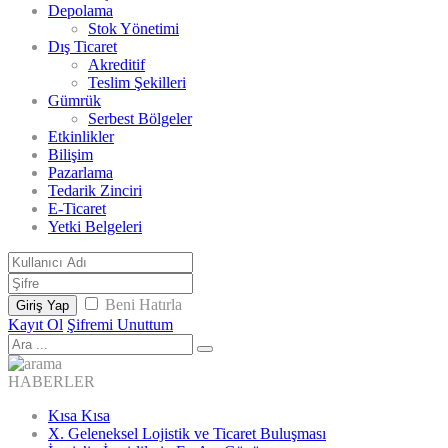
Depolama
Stok Yönetimi
Dış Ticaret
Akreditif
Teslim Şekilleri
Gümrük
Serbest Bölgeler
Etkinlikler
Bilişim
Pazarlama
Tedarik Zinciri
E-Ticaret
Yetki Belgeleri
Beni Hatırla
Giriş Yap
Kayıt Ol
Şifremi Unuttum
HABERLER
Kısa Kısa
X. Geleneksel Lojistik ve Ticaret Buluşması