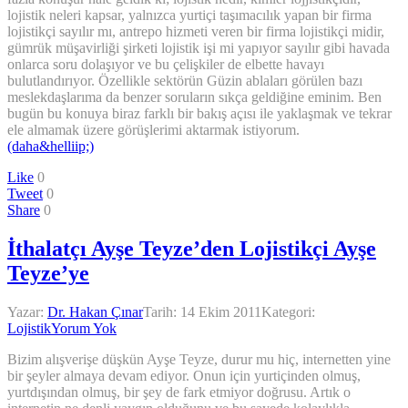
lojistik neleri kapsar, yalnızca yurtiçi taşımacılık yapan bir firma
lojistikçi sayılır mı, antrepo hizmeti veren bir firma lojistikçi midir,
gümrük müşavirliği şirketi lojistik işi mi yapıyor sayılır gibi havada
onlarca soru dolaşıyor ve bu çelişkiler de elbette havayı
bulutlandırıyor. Özellikle sektörün Güzin ablaları görülen bazı
meslekdaşlarıma da benzer soruların sıkça geldiğine eminim. Ben
bugün bu konuya biraz farklı bir bakış açısı ile yaklaşmak ve tekrar
ele almamak üzere görüşlerimi aktarmak istiyorum.
(daha&helliip;)
Like
0
Tweet
0
Share
0
İthalatçı Ayşe Teyze’den Lojistikçi Ayşe
Teyze’ye
Yazar:
Dr. Hakan Çınar
Tarih:
14 Ekim 2011
Kategori:
Lojistik
Yorum Yok
Bizim alışverişe düşkün Ayşe Teyze, durur mu hiç, internetten yine
bir şeyler almaya devam ediyor. Onun için yurtiçinden olmuş,
yurtdışından olmuş, bir şey de fark etmiyor doğrusu. Artık o