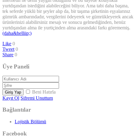
internetin ne denli yaygın olduğunu ve bu sayede kolaylıkla
yurtdışından istediğini alabileceğini biliyor. Ama tabi daha başına,
tek seferde yüklü bir şeyler alıp da, bir taşıma şirketinin eşyalarınız
gümrük ambarındadır, vergilerini ödeyerek ve gümrükleyerek ancak
ürünlerinizi alabilirsiniz mesajı ve sonucu gelmediğinden, henüz
yurtdışından alma ile yurtiçinden alma arasındaki farkı görememiş.
(daha&helliip;)
Like
0
Tweet
0
Share
0
Üye Paneli
Beni Hatırla
Giriş Yap
Kayıt Ol
Şifremi Unuttum
Bağlantılar
Lojistik Bölümü
Facebook