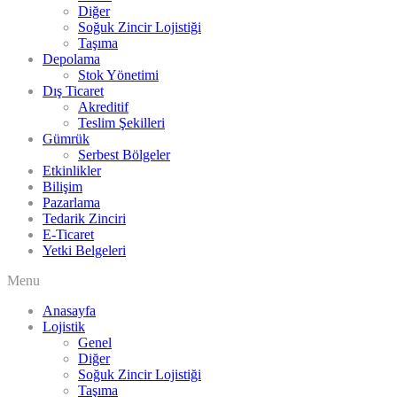
Diğer
Soğuk Zincir Lojistiği
Taşıma
Depolama
Stok Yönetimi
Dış Ticaret
Akreditif
Teslim Şekilleri
Gümrük
Serbest Bölgeler
Etkinlikler
Bilişim
Pazarlama
Tedarik Zinciri
E-Ticaret
Yetki Belgeleri
Menu
Anasayfa
Lojistik
Genel
Diğer
Soğuk Zincir Lojistiği
Taşıma