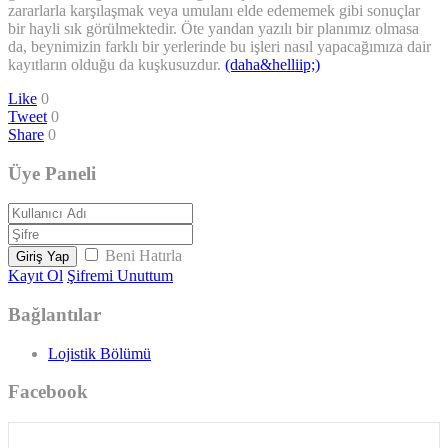
zararlarla karşılaşmak veya umulanı elde edememek gibi sonuçlar
bir hayli sık görülmektedir. Öte yandan yazılı bir planımız olmasa
da, beynimizin farklı bir yerlerinde bu işleri nasıl yapacağımıza dair
kayıtların olduğu da kuşkusuzdur.
(daha&helliip;)
Like
0
Tweet
0
Share
0
Üye Paneli
Beni Hatırla
Giriş Yap
Kayıt Ol
Şifremi Unuttum
Bağlantılar
Lojistik Bölümü
Facebook