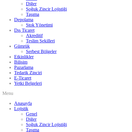
Diğer
Soğuk Zincir Lojistiği
Taşıma
Depolama
Stok Yönetimi
Dış Ticaret
Akreditif
Teslim Şekilleri
Gümrük
Serbest Bölgeler
Etkinlikler
Bilişim
Pazarlama
Tedarik Zinciri
E-Ticaret
Yetki Belgeleri
Menu
Anasayfa
Lojistik
Genel
Diğer
Soğuk Zincir Lojistiği
Taşıma