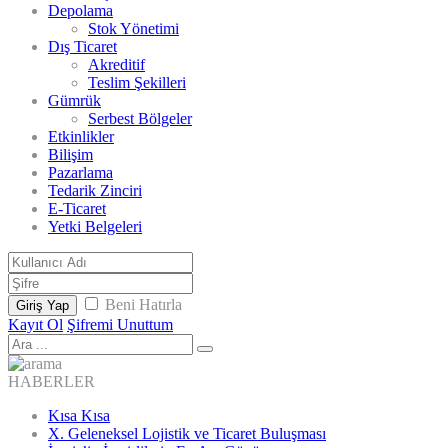
Depolama
Stok Yönetimi
Dış Ticaret
Akreditif
Teslim Şekilleri
Gümrük
Serbest Bölgeler
Etkinlikler
Bilişim
Pazarlama
Tedarik Zinciri
E-Ticaret
Yetki Belgeleri
Beni Hatırla
Giriş Yap
Kayıt Ol
Şifremi Unuttum
HABERLER
Kısa Kısa
X. Geleneksel Lojistik ve Ticaret Buluşması