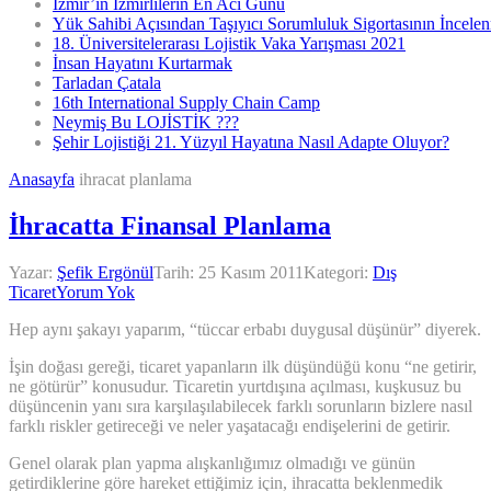
İzmir’in İzmirlilerin En Acı Günü
Yük Sahibi Açısından Taşıyıcı Sorumluluk Sigortasının İncele
18. Üniversitelerarası Lojistik Vaka Yarışması 2021
İnsan Hayatını Kurtarmak
Tarladan Çatala
16th International Supply Chain Camp
Neymiş Bu LOJİSTİK ???
Şehir Lojistiği 21. Yüzyıl Hayatına Nasıl Adapte Oluyor?
Anasayfa
ihracat planlama
İhracatta Finansal Planlama
Yazar:
Şefik Ergönül
Tarih:
25 Kasım 2011
Kategori:
Dış
Ticaret
Yorum Yok
Hep aynı şakayı yaparım, “tüccar erbabı duygusal düşünür” diyerek.
İşin doğası gereği, ticaret yapanların ilk düşündüğü konu “ne getirir,
ne götürür” konusudur. Ticaretin yurtdışına açılması, kuşkusuz bu
düşüncenin yanı sıra karşılaşılabilecek farklı sorunların bizlere nasıl
farklı riskler getireceği ve neler yaşatacağı endişelerini de getirir.
Genel olarak plan yapma alışkanlığımız olmadığı ve günün
getirdiklerine göre hareket ettiğimiz için, ihracatta beklenmedik