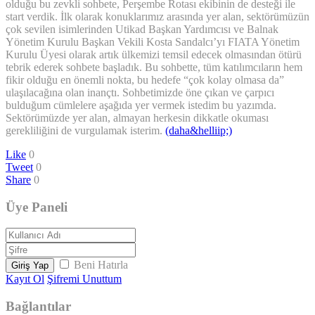
olduğu bu zevkli sohbete, Perşembe Rotası ekibinin de desteği ile
start verdik. İlk olarak konuklarımız arasında yer alan, sektörümüzün
çok sevilen isimlerinden Utikad Başkan Yardımcısı ve Balnak
Yönetim Kurulu Başkan Vekili Kosta Sandalcı’yı FIATA Yönetim
Kurulu Üyesi olarak artık ülkemizi temsil edecek olmasından ötürü
tebrik ederek sohbete başladık. Bu sohbette, tüm katılımcıların hem
fikir olduğu en önemli nokta, bu hedefe “çok kolay olmasa da”
ulaşılacağına olan inançtı. Sohbetimizde öne çıkan ve çarpıcı
bulduğum cümlelere aşağıda yer vermek istedim bu yazımda.
Sektörümüzde yer alan, almayan herkesin dikkatle okuması
gerekliliğini de vurgulamak isterim.
(daha&helliip;)
Like
0
Tweet
0
Share
0
Üye Paneli
Beni Hatırla
Giriş Yap
Kayıt Ol
Şifremi Unuttum
Bağlantılar