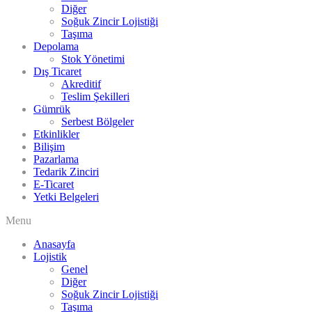
Diğer
Soğuk Zincir Lojistiği
Taşıma
Depolama
Stok Yönetimi
Dış Ticaret
Akreditif
Teslim Şekilleri
Gümrük
Serbest Bölgeler
Etkinlikler
Bilişim
Pazarlama
Tedarik Zinciri
E-Ticaret
Yetki Belgeleri
Menu
Anasayfa
Lojistik
Genel
Diğer
Soğuk Zincir Lojistiği
Taşıma