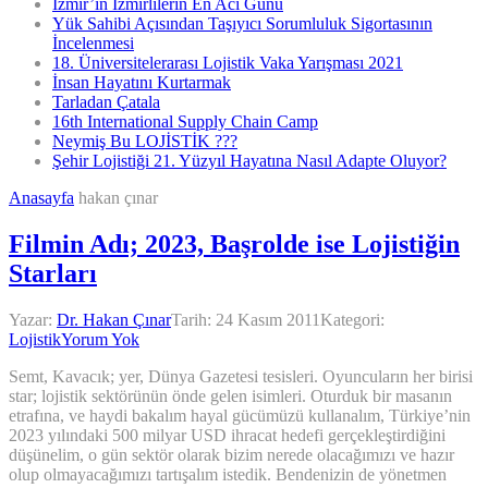
İzmir’in İzmirlilerin En Acı Günü
Yük Sahibi Açısından Taşıyıcı Sorumluluk Sigortasının
İncelenmesi
18. Üniversitelerarası Lojistik Vaka Yarışması 2021
İnsan Hayatını Kurtarmak
Tarladan Çatala
16th International Supply Chain Camp
Neymiş Bu LOJİSTİK ???
Şehir Lojistiği 21. Yüzyıl Hayatına Nasıl Adapte Oluyor?
Anasayfa
hakan çınar
Filmin Adı; 2023, Başrolde ise Lojistiğin
Starları
Yazar:
Dr. Hakan Çınar
Tarih:
24 Kasım 2011
Kategori:
Lojistik
Yorum Yok
Semt, Kavacık; yer, Dünya Gazetesi tesisleri. Oyuncuların her birisi
star; lojistik sektörünün önde gelen isimleri. Oturduk bir masanın
etrafına, ve haydi bakalım hayal gücümüzü kullanalım, Türkiye’nin
2023 yılındaki 500 milyar USD ihracat hedefi gerçekleştirdiğini
düşünelim, o gün sektör olarak bizim nerede olacağımızı ve hazır
olup olmayacağımızı tartışalım istedik. Bendenizin de yönetmen