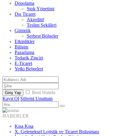
Depolama
Stok Yönetimi
Dış Ticaret
Akreditif
Teslim Şekilleri
Gümrük
Serbest Bölgeler
Etkinlikler
Bilişim
Pazarlama
Tedarik Zinciri
E-Ticaret
Yetki Belgeleri
Beni Hatırla
Giriş Yap
Kayıt Ol
Şifremi Unuttum
HABERLER
Kısa Kısa
X. Geleneksel Lojistik ve Ticaret Buluşması