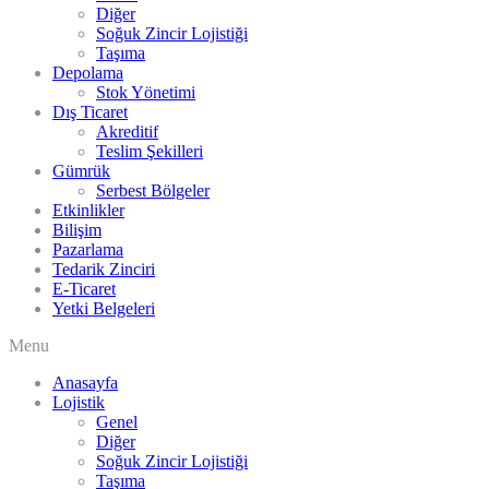
Diğer
Soğuk Zincir Lojistiği
Taşıma
Depolama
Stok Yönetimi
Dış Ticaret
Akreditif
Teslim Şekilleri
Gümrük
Serbest Bölgeler
Etkinlikler
Bilişim
Pazarlama
Tedarik Zinciri
E-Ticaret
Yetki Belgeleri
Menu
Anasayfa
Lojistik
Genel
Diğer
Soğuk Zincir Lojistiği
Taşıma