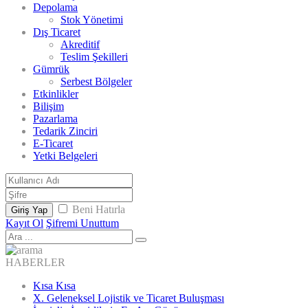
Depolama
Stok Yönetimi
Dış Ticaret
Akreditif
Teslim Şekilleri
Gümrük
Serbest Bölgeler
Etkinlikler
Bilişim
Pazarlama
Tedarik Zinciri
E-Ticaret
Yetki Belgeleri
Beni Hatırla
Giriş Yap
Kayıt Ol
Şifremi Unuttum
HABERLER
Kısa Kısa
X. Geleneksel Lojistik ve Ticaret Buluşması