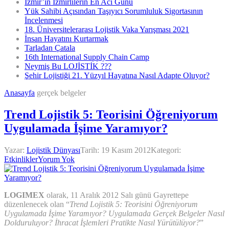
İzmir’in İzmirlilerin En Acı Günü
Yük Sahibi Açısından Taşıyıcı Sorumluluk Sigortasının
İncelenmesi
18. Üniversitelerarası Lojistik Vaka Yarışması 2021
İnsan Hayatını Kurtarmak
Tarladan Çatala
16th International Supply Chain Camp
Neymiş Bu LOJİSTİK ???
Şehir Lojistiği 21. Yüzyıl Hayatına Nasıl Adapte Oluyor?
Anasayfa
gerçek belgeler
Trend Lojistik 5: Teorisini Öğreniyorum
Uygulamada İşime Yaramıyor?
Yazar:
Lojistik Dünyası
Tarih:
19 Kasım 2012
Kategori:
Etkinlikler
Yorum Yok
LOGIMEX
olarak, 11 Aralık 2012 Salı günü Gayrettepe
düzenlenecek olan “
Trend Lojistik 5: Teorisini Öğreniyorum
Uygulamada İşime Yaramıyor? Uygulamada Gerçek Belgeler Nasıl
Dolduruluyor? İhracat İşlemleri Pratikte Nasıl Yürütülüyor?
”