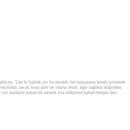
iyim. Tabi ki lojistik zor bir meslek, her parçasının kendi içerisinde
emi farklı; ancak bana göre ne olursa olsun, eğer sağlıkla doğrudan
er alanların kutsal bir meslek icra ettiklerini kabul etmiştir tüm