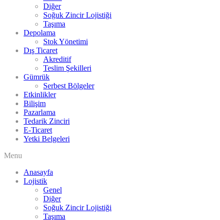
Diğer
Soğuk Zincir Lojistiği
Taşıma
Depolama
Stok Yönetimi
Dış Ticaret
Akreditif
Teslim Şekilleri
Gümrük
Serbest Bölgeler
Etkinlikler
Bilişim
Pazarlama
Tedarik Zinciri
E-Ticaret
Yetki Belgeleri
Menu
Anasayfa
Lojistik
Genel
Diğer
Soğuk Zincir Lojistiği
Taşıma