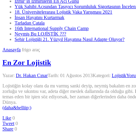
İzmir’in İzmirlilerin En Acı Günü
Yük Sahibi Açısından Taşıyıcı Sorumluluk Sigortasının İncele
18. Üniversitelerarası Lojistik Vaka Yarışması 2021
İnsan Hayatını Kurtarmak
Tarladan Çatala
16th International Supply Chain Camp
Neymiş Bu LOJİSTİK ???
Şehir Lojistiği 21. Yüzyıl Hayatına Nasıl Adapte Oluyor?
Anasayfa
frigo araç
En Zor Lojistik
Yazar:
Dr. Hakan Çınar
Tarih:
01 Ağustos 2013
Kategori:
Lojistik
Yoru
Lojistiğin kolay olanı da mı varmış sanki deyip, neymiş bakalım en zor
zorluğu ve sıkıntısı var, adeta diğer meslek dallarında da olduğu gibi
temas eden bir işten söz ediyorsak, her zaman diğerlerinden daha önde g
Dünya.
(daha&helliip;)
Like
0
Tweet
0
Share
0