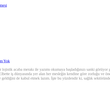
nmesi
m Yok
 lojistik acaba merakı ile yazımı okumaya başladığınızı sanki görüyor gib
. Elbette iş dünyasında yer alan her mesleğin kendine göre zorluğu ve ön
eldiğini de kabul etmek lazım. İşte bu yüzdendir ki, sağlık sektöründe y