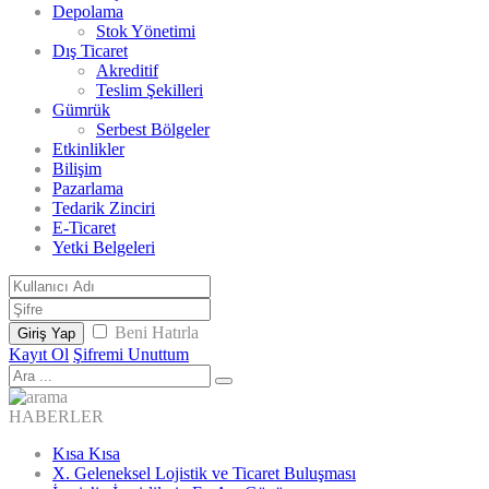
Depolama
Stok Yönetimi
Dış Ticaret
Akreditif
Teslim Şekilleri
Gümrük
Serbest Bölgeler
Etkinlikler
Bilişim
Pazarlama
Tedarik Zinciri
E-Ticaret
Yetki Belgeleri
Beni Hatırla
Giriş Yap
Kayıt Ol
Şifremi Unuttum
HABERLER
Kısa Kısa
X. Geleneksel Lojistik ve Ticaret Buluşması