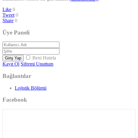
Like
0
Tweet
0
Share
0
Üye Paneli
Beni Hatırla
Giriş Yap
Kayıt Ol
Şifremi Unuttum
Bağlantılar
Lojistik Bölümü
Facebook