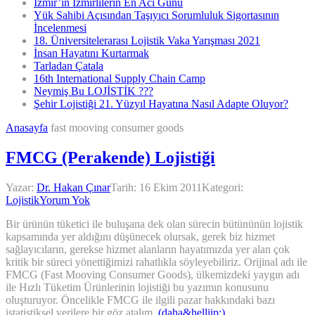
İzmir’in İzmirlilerin En Acı Günü
Yük Sahibi Açısından Taşıyıcı Sorumluluk Sigortasının
İncelenmesi
18. Üniversitelerarası Lojistik Vaka Yarışması 2021
İnsan Hayatını Kurtarmak
Tarladan Çatala
16th International Supply Chain Camp
Neymiş Bu LOJİSTİK ???
Şehir Lojistiği 21. Yüzyıl Hayatına Nasıl Adapte Oluyor?
Anasayfa
fast mooving consumer goods
FMCG (Perakende) Lojistiği
Yazar:
Dr. Hakan Çınar
Tarih:
16 Ekim 2011
Kategori:
Lojistik
Yorum Yok
Bir ürünün tüketici ile buluşana dek olan sürecin bütününün lojistik
kapsamında yer aldığını düşünecek olursak, gerek biz hizmet
sağlayıcıların, gerekse hizmet alanların hayatımızda yer alan çok
kritik bir süreci yönettiğimizi rahatlıkla söyleyebiliriz. Orijinal adı ile
FMCG (Fast Mooving Consumer Goods), ülkemizdeki yaygın adı
ile Hızlı Tüketim Ürünlerinin lojistiği bu yazımın konusunu
oluşturuyor. Öncelikle FMCG ile ilgili pazar hakkındaki bazı
istatistiksel verilere bir göz atalım.
(daha&helliip;)