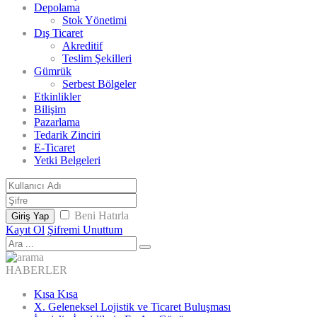
Depolama
Stok Yönetimi
Dış Ticaret
Akreditif
Teslim Şekilleri
Gümrük
Serbest Bölgeler
Etkinlikler
Bilişim
Pazarlama
Tedarik Zinciri
E-Ticaret
Yetki Belgeleri
Beni Hatırla
Giriş Yap
Kayıt Ol
Şifremi Unuttum
HABERLER
Kısa Kısa
X. Geleneksel Lojistik ve Ticaret Buluşması