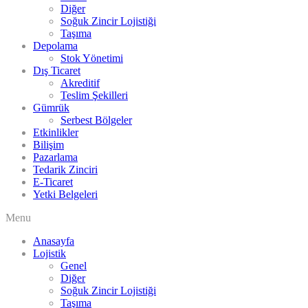
Diğer
Soğuk Zincir Lojistiği
Taşıma
Depolama
Stok Yönetimi
Dış Ticaret
Akreditif
Teslim Şekilleri
Gümrük
Serbest Bölgeler
Etkinlikler
Bilişim
Pazarlama
Tedarik Zinciri
E-Ticaret
Yetki Belgeleri
Menu
Anasayfa
Lojistik
Genel
Diğer
Soğuk Zincir Lojistiği
Taşıma