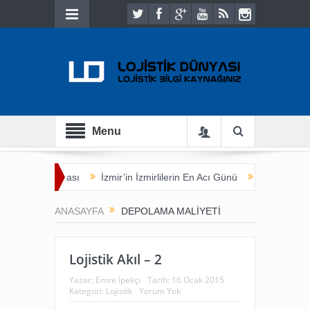
Menu
Ticaret Buluşması
İzmir’in İzmirlilerin En Acı Günü
Yük Sahibi Aç
ANASAYFA
DEPOLAMA MALIYETI
Lojistik Akıl – 2
Yazar:
Emre İpekçi
Tarih:
16 Ocak 2015
Kategori:
Lojistik
Yorum Yok