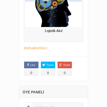
Lojistik Akıl
(daha&helliip;)
Like
Tweet
Share
0
0
0
ÜYE PANELI