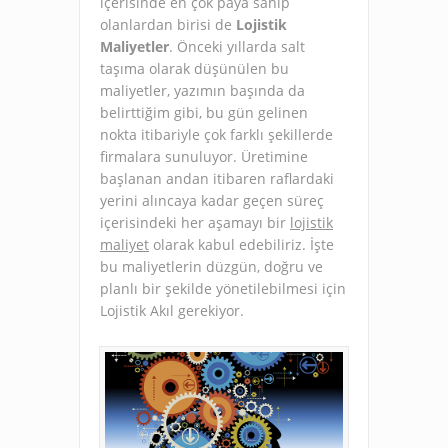
içerisinde en çok paya sahip
olanlardan birisi de
Lojistik
Maliyetler
. Önceki yıllarda salt
taşıma olarak düşünülen bu
maliyetler, yazımın başında da
belirttiğim gibi, bu gün gelinen
nokta itibariyle çok farklı şekillerde
firmalara sunuluyor. Üretimine
başlanan andan itibaren raflardaki
yerini alıncaya kadar geçen süreç
içerisindeki her aşamayı bir
lojistik
maliyet
olarak kabul edebiliriz. İşte
bu maliyetlerin düzgün, doğru ve
planlı bir şekilde yönetilebilmesi için
Lojistik Akıl gerekiyor.