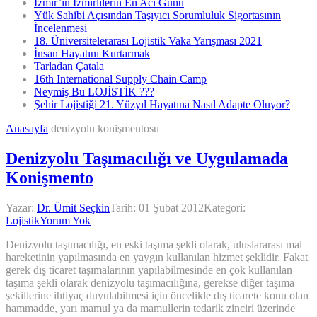
İzmir’in İzmirlilerin En Acı Günü
Yük Sahibi Açısından Taşıyıcı Sorumluluk Sigortasının
İncelenmesi
18. Üniversitelerarası Lojistik Vaka Yarışması 2021
İnsan Hayatını Kurtarmak
Tarladan Çatala
16th International Supply Chain Camp
Neymiş Bu LOJİSTİK ???
Şehir Lojistiği 21. Yüzyıl Hayatına Nasıl Adapte Oluyor?
Anasayfa
denizyolu konişmentosu
Denizyolu Taşımacılığı ve Uygulamada
Konişmento
Yazar:
Dr. Ümit Seçkin
Tarih:
01 Şubat 2012
Kategori:
Lojistik
Yorum Yok
Denizyolu taşımacılığı, en eski taşıma şekli olarak, uluslararası mal
hareketinin yapılmasında en yaygın kullanılan hizmet şeklidir. Fakat
gerek dış ticaret taşımalarının yapılabilmesinde en çok kullanılan
taşıma şekli olarak denizyolu taşımacılığına, gerekse diğer taşıma
şekillerine ihtiyaç duyulabilmesi için öncelikle dış ticarete konu olan
hammadde, yarı mamul ya da mamullerin tedarik zinciri üzerinde