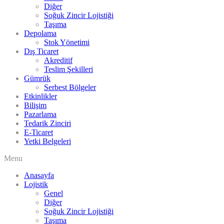
Diğer
Soğuk Zincir Lojistiği
Taşıma
Depolama
Stok Yönetimi
Dış Ticaret
Akreditif
Teslim Şekilleri
Gümrük
Serbest Bölgeler
Etkinlikler
Bilişim
Pazarlama
Tedarik Zinciri
E-Ticaret
Yetki Belgeleri
Menu
Anasayfa
Lojistik
Genel
Diğer
Soğuk Zincir Lojistiği
Taşıma