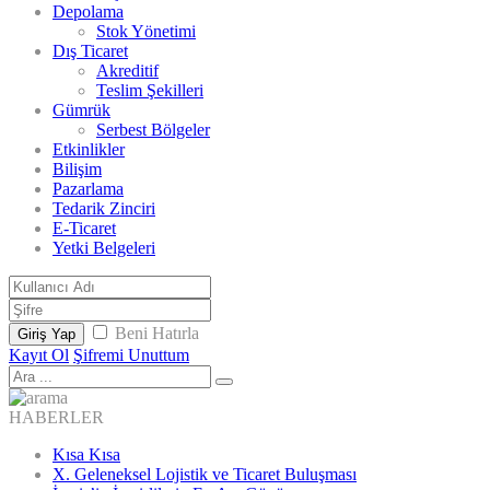
Depolama
Stok Yönetimi
Dış Ticaret
Akreditif
Teslim Şekilleri
Gümrük
Serbest Bölgeler
Etkinlikler
Bilişim
Pazarlama
Tedarik Zinciri
E-Ticaret
Yetki Belgeleri
Beni Hatırla
Giriş Yap
Kayıt Ol
Şifremi Unuttum
HABERLER
Kısa Kısa
X. Geleneksel Lojistik ve Ticaret Buluşması