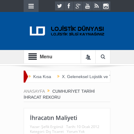
Menu
Kısa Kısa
X. Geleneksel Lojistik ve Ticaret Bulu
İnsan Hayatını Kurtarmak
Tarladan Çatala
ANASAYFA
CUMHURIYET TARIHI
IHRACAT REKORU
İhracatın Maliyeti
Yazar:
Şefik Ergönül
Tarih:
10 Ocak 2012
Kategori:
Dış Ticaret
Yorum Yok