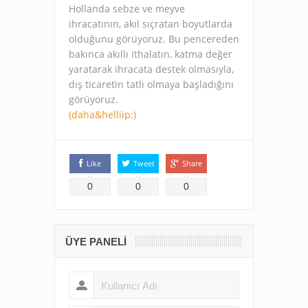
Hollanda sebze ve meyve
ihracatının, akıl sıçratan boyutlarda
olduğunu görüyoruz. Bu pencereden
bakınca akıllı ithalatın, katma değer
yaratarak ihracata destek olmasıyla,
dış ticaretin tatlı olmaya başladığını
görüyoruz.
(daha&helliip;)
Like
Tweet
Share
0
0
0
ÜYE PANELI