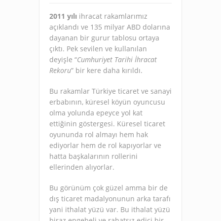
2011 yılı
ihracat rakamlarımız
açıklandı ve 135 milyar ABD dolarına
dayanan bir gurur tablosu ortaya
çıktı. Pek sevilen ve kullanılan
deyişle “
Cumhuriyet Tarihi İhracat
Rekoru
” bir kere daha kırıldı.
Bu rakamlar Türkiye ticaret ve sanayi
erbabının, küresel köyün oyuncusu
olma yolunda epeyce yol kat
ettiğinin göstergesi. Küresel ticaret
oyununda rol almayı hem hak
ediyorlar hem de rol kapıyorlar ve
hatta başkalarının rollerini
ellerinden alıyorlar.
Bu görünüm çok güzel amma bir de
dış ticaret madalyonunun arka tarafı
yani ithalat yüzü var. Bu ithalat yüzü
biraz engebeli ve rahatsız edici bir