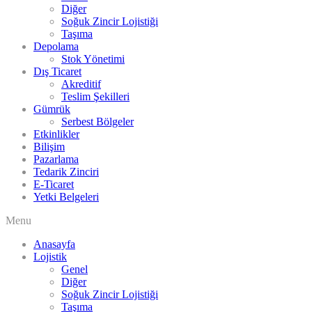
Diğer
Soğuk Zincir Lojistiği
Taşıma
Depolama
Stok Yönetimi
Dış Ticaret
Akreditif
Teslim Şekilleri
Gümrük
Serbest Bölgeler
Etkinlikler
Bilişim
Pazarlama
Tedarik Zinciri
E-Ticaret
Yetki Belgeleri
Menu
Anasayfa
Lojistik
Genel
Diğer
Soğuk Zincir Lojistiği
Taşıma