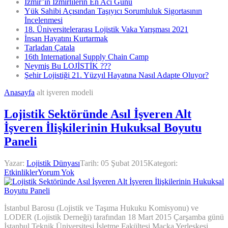
İzmir’in İzmirlilerin En Acı Günü
Yük Sahibi Açısından Taşıyıcı Sorumluluk Sigortasının
İncelenmesi
18. Üniversitelerarası Lojistik Vaka Yarışması 2021
İnsan Hayatını Kurtarmak
Tarladan Çatala
16th International Supply Chain Camp
Neymiş Bu LOJİSTİK ???
Şehir Lojistiği 21. Yüzyıl Hayatına Nasıl Adapte Oluyor?
Anasayfa
alt işveren modeli
Lojistik Sektöründe Asıl İşveren Alt
İşveren İlişkilerinin Hukuksal Boyutu
Paneli
Yazar:
Lojistik Dünyası
Tarih:
05 Şubat 2015
Kategori:
Etkinlikler
Yorum Yok
İstanbul Barosu (Lojistik ve Taşıma Hukuku Komisyonu) ve
LODER (Lojistik Derneği) tarafından 18 Mart 2015 Çarşamba günü
İstanbul Teknik Üniversitesi İşletme Fakültesi Maçka Yerleşkesi