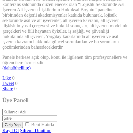
konferans salonunda düzenlenecek olan “Lojistik Sektöründe Asıl
İşveren Alt İşveren İlişkilerinin Hukuksal Boyutu” paneline
birbirinden değerli akademisyenler katkıda bulunarak, lojistik
sektöründe asıl ve alt işverenler, alt işveren kavramı, alt işveren
ilişkisinin yasal çerçevesi ve hukuki sonuçları, alt işveren modelinin
gerçekleri ve fiili hayattan öyküler, iş sağlığı ve güvenliği
hukukunda alt işveren, Yargıtay kararlarında alt işveren ve asıl
işveren kavramı hakkında güncel sorunlardan ve bu sorunların
çözümlerinden bahsedeceklerdir.
Panele herkese açık olup, konu ile ilgilenen tüm profesyonellere ve
öğrencilere ücretsizdir.
(daha&helliip;)
Like
0
Tweet
0
Share
0
Üye Paneli
Beni Hatırla
Giriş Yap
Kayıt Ol
Şifremi Unuttum