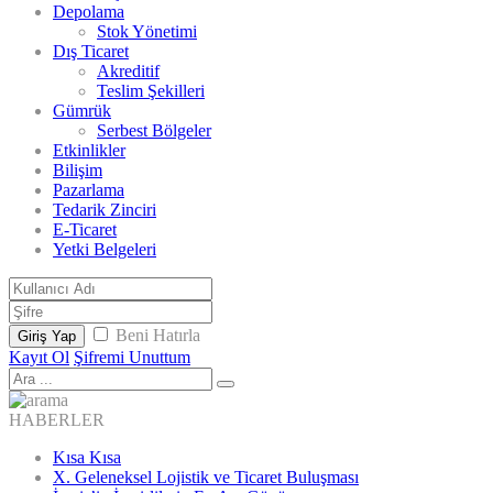
Depolama
Stok Yönetimi
Dış Ticaret
Akreditif
Teslim Şekilleri
Gümrük
Serbest Bölgeler
Etkinlikler
Bilişim
Pazarlama
Tedarik Zinciri
E-Ticaret
Yetki Belgeleri
Beni Hatırla
Giriş Yap
Kayıt Ol
Şifremi Unuttum
HABERLER
Kısa Kısa
X. Geleneksel Lojistik ve Ticaret Buluşması