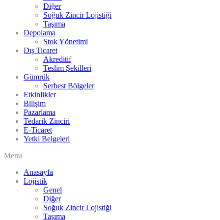
Diğer
Soğuk Zincir Lojistiği
Taşıma
Depolama
Stok Yönetimi
Dış Ticaret
Akreditif
Teslim Şekilleri
Gümrük
Serbest Bölgeler
Etkinlikler
Bilişim
Pazarlama
Tedarik Zinciri
E-Ticaret
Yetki Belgeleri
Menu
Anasayfa
Lojistik
Genel
Diğer
Soğuk Zincir Lojistiği
Taşıma