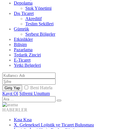
Depolama
Stok Yönetimi
Dış Ticaret
Akreditif
Teslim Şekilleri
Gümrük
Serbest Bölgeler
Etkinlikler
Bilişim
Pazarlama
Tedarik Zinciri
E-Ticaret
Yetki Belgeleri
Beni Hatırla
Giriş Yap
Kayıt Ol
Şifremi Unuttum
HABERLER
Kısa Kısa
X. Geleneksel Lojistik ve Ticaret Buluşması