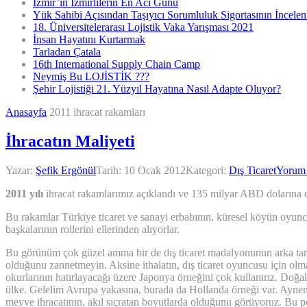
İzmir’in İzmirlilerin En Acı Günü
Yük Sahibi Açısından Taşıyıcı Sorumluluk Sigortasının İncele
18. Üniversitelerarası Lojistik Vaka Yarışması 2021
İnsan Hayatını Kurtarmak
Tarladan Çatala
16th International Supply Chain Camp
Neymiş Bu LOJİSTİK ???
Şehir Lojistiği 21. Yüzyıl Hayatına Nasıl Adapte Oluyor?
Anasayfa
2011 ihracat rakamları
İhracatın Maliyeti
Yazar:
Şefik Ergönül
Tarih:
10 Ocak 2012
Kategori:
Dış Ticaret
Yorum
2011 yılı
ihracat rakamlarımız açıklandı ve 135 milyar ABD dolarına da
Bu rakamlar Türkiye ticaret ve sanayi erbabının, küresel köyün oyuncu
başkalarının rollerini ellerinden alıyorlar.
Bu görünüm çok güzel amma bir de dış ticaret madalyonunun arka tarafı y
olduğunu zannetmeyin. Aksine ithalatın, dış ticaret oyuncusu için olm
okurlarının hatırlayacağı üzere Japonya örneğini çok kullanırız. Doğal 
ülke. Gelelim Avrupa yakasına, burada da Hollanda örneği var. Aynen 
meyve ihracatının, akıl sıçratan boyutlarda olduğunu görüyoruz. Bu pen