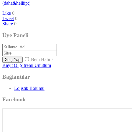
(daha&helliip;)
Like
0
Tweet
0
Share
0
Üye Paneli
Beni Hatırla
Giriş Yap
Kayıt Ol
Şifremi Unuttum
Bağlantılar
Lojistik Bölümü
Facebook