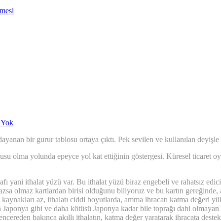
nmesi
 Yok
yanan bir gurur tablosu ortaya çıktı. Pek sevilen ve kullanılan deyişle
su olma yolunda epeyce yol kat ettiğinin göstergesi. Küresel ticaret o
ani ithalat yüzü var. Bu ithalat yüzü biraz engebeli ve rahatsız edici b
azsa olmaz kartlardan birisi olduğunu biliyoruz ve bu kartın gereğinde
kaynakları az, ithalatı ciddi boyutlarda, amma ihracatı katma değeri yük
Japonya gibi ve daha kötüsü Japonya kadar bile toprağı dahi olmayan b
cereden bakınca akıllı ithalatın, katma değer yaratarak ihracata destek o