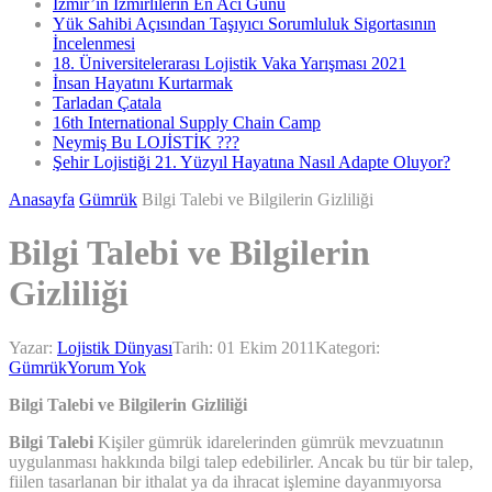
İzmir’in İzmirlilerin En Acı Günü
Yük Sahibi Açısından Taşıyıcı Sorumluluk Sigortasının
İncelenmesi
18. Üniversitelerarası Lojistik Vaka Yarışması 2021
İnsan Hayatını Kurtarmak
Tarladan Çatala
16th International Supply Chain Camp
Neymiş Bu LOJİSTİK ???
Şehir Lojistiği 21. Yüzyıl Hayatına Nasıl Adapte Oluyor?
Anasayfa
Gümrük
Bilgi Talebi ve Bilgilerin Gizliliği
Bilgi Talebi ve Bilgilerin
Gizliliği
Yazar:
Lojistik Dünyası
Tarih:
01 Ekim 2011
Kategori:
Gümrük
Yorum Yok
Bilgi Talebi ve Bilgilerin Gizliliği
Bilgi Talebi
Kişiler gümrük idarelerinden gümrük mevzuatının
uygulanması hakkında bilgi talep edebilirler. Ancak bu tür bir talep,
fiilen tasarlanan bir ithalat ya da ihracat işlemine dayanmıyorsa