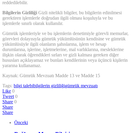
reddedilebilir.
Bilgilerin Gizliliği
Gizli nitelikli bilgiler, bu bilgilerin edinilmesi
gerektiren işlemlerle doğrudan ilgili olması koşuluyla ve bu
işlemlerle sınırlı olarak kullanılır.
Gümrük işlemleriyle ve bu işlemlerin denetimiyle görevli memurlar,
görevleri dolayısıyla gümrük yükümlüsünün kendisine ve gümrük
yükümlüsüyle ilgili olanların şahıslarına, işlem ve hesap
durumlarına, işlerine, işletmelerine, mal varlıklarına, mesleklerine
ilişkin olarak öğrendikleri sırları ve gizli kalması gereken diğer
hususları açıklayamaz ve bunları kendilerinin veya üçüncü kişilerin
yararına kullanamaz.
Kaynak: Gümrük Mevzuatı Madde 13 ve Madde 15
Tags:
bilgi talebi
bilgilerin gizliliği
gümrük mevzuatı
Like
0
Tweet
0
Share
0
Share
Share
Önceki