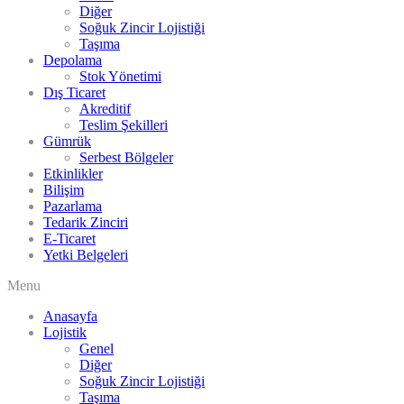
Diğer
Soğuk Zincir Lojistiği
Taşıma
Depolama
Stok Yönetimi
Dış Ticaret
Akreditif
Teslim Şekilleri
Gümrük
Serbest Bölgeler
Etkinlikler
Bilişim
Pazarlama
Tedarik Zinciri
E-Ticaret
Yetki Belgeleri
Menu
Anasayfa
Lojistik
Genel
Diğer
Soğuk Zincir Lojistiği
Taşıma