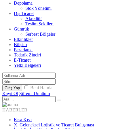
Depolama
Stok Yönetimi
Dış Ticaret
Akreditif
Teslim Şekilleri
Gümrük
Serbest Bölgeler
Etkinlikler
Bilişim
Pazarlama
Tedarik Zinciri
E-Ticaret
Yetki Belgeleri
Beni Hatırla
Giriş Yap
Kayıt Ol
Şifremi Unuttum
HABERLER
Kısa Kısa
X. Geleneksel Lojistik ve Ticaret Buluşması