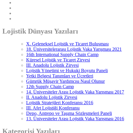
Lojistik Dünyası Yazıları
X. Geleneksel Lojistik ve Ticaret Buluşması
18. Üniversitelerarası Lojistik Vaka Yarışması 2021
16th International Supply Chain Camp
Küresel Lojistik ve Ticaret Zirvesi
III. Anadolu Lojistik Zirvesi
Lojistik Yönetimi ve Hukuki Boyutu Paneli
Yetki Belgesi Tanımları ve Ücretleri
Gümrük Müşavir Yardımcısı Nasıl Olunur
12th Supply Chain Camp
14. Üniversiteler Arası Lojistik Vaka Yarışması 2017
II. Anadolu Lojistik Zirvesi
Lojistik Stratejileri Konferansı 2016
III. Afet Lojistiği Konferansı
Depo, Antrepo ve Taşıma Sözleşmeleri Paneli
13. Üniversiteler Arası Lojistik Vaka Yarışması 2016
Kategorisi Yazıları